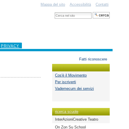
Mappa del sito
Accessibilità
Contatti
Cerca
nel
Ricerca
sito
avanzata…
PRIVACY
Strumenti
Fatti riconoscere
personali
Cos'è il Movimento
Per iscriverti
Vademecum dei servizi
ricerca scuole
InterAzioniCreative Teatro
On Zon Su School