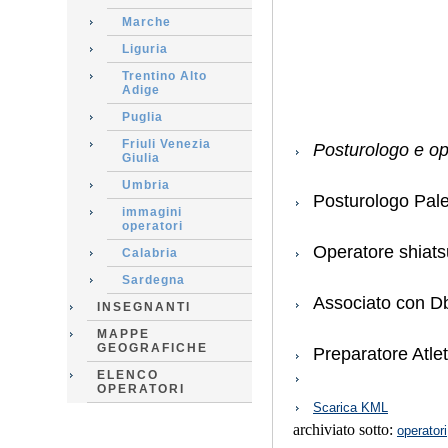
Marche
Liguria
Trentino Alto
Adige
Puglia
Friuli Venezia
Posturologo e op
Giulia
Umbria
Posturologo Pale
immagini
operatori
Operatore shiats
Calabria
Sardegna
Associato con D
INSEGNANTI
MAPPE
GEOGRAFICHE
Preparatore Atlet
ELENCO
OPERATORI
Azioni
Scarica KML
sul
archiviato sotto:
documento
operatori