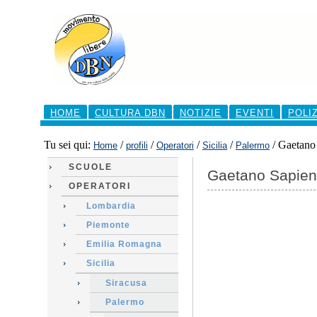
Salta
ai
contenuti.
|
Salta
alla
navigazione
Sezioni
HOME
CULTURA DBN
NOTIZIE
EVENTI
POLI
Tu sei qui:
/
/
/
/
/
Gaetano
Home
profili
Operatori
Sicilia
Palermo
SCUOLE
Gaetano Sapie
OPERATORI
Lombardia
Piemonte
Emilia Romagna
Sicilia
Siracusa
Palermo