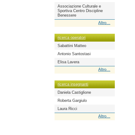
Associazione Culturale e
Sportiva Centro Discipline
Benessere
ricerca
Altro…
scuole
-
ricerca operatori
Sabattini Matteo
Antonio Santostasi
Elisa Lavera
ricerca
Altro…
operatori
-
ricerca insegnanti
Daniela Castiglione
Roberta Gargiulo
Laura Ricci
ricerca
Altro…
insegnanti
-