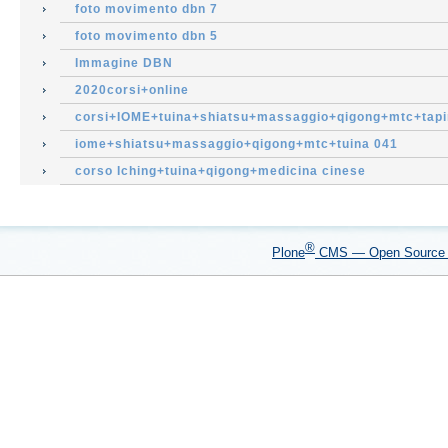
foto movimento dbn 7
foto movimento dbn 5
Immagine DBN
2020corsi+online
corsi+IOME+tuina+shiatsu+massaggio+qigong+mtc+tapi
iome+shiatsu+massaggio+qigong+mtc+tuina 041
corso Iching+tuina+qigong+medicina cinese
®
Plone
CMS — Open Sourc