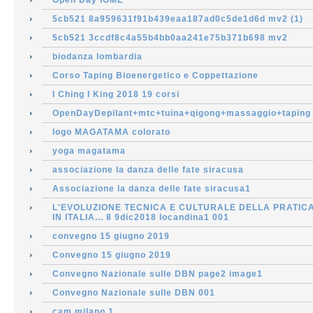
Open Day IOME
5cb521 8a959631f91b439eaa187ad0c5de1d6d mv2 (1)
5cb521 3ccdf8c4a55b4bb0aa241e75b371b698 mv2
biodanza lombardia
Corso Taping Bioenergetico e Coppettazione
I Ching I King 2018 19 corsi
OpenDayDepilant+mtc+tuina+qigong+massaggio+taping
logo MAGATAMA colorato
yoga magatama
associazione la danza delle fate siracusa
Associazione la danza delle fate siracusa1
L'EVOLUZIONE TECNICA E CULTURALE DELLA PRATIC
IN ITALIA... 8 9dic2018 locandina1 001
convegno 15 giugno 2019
Convegno 15 giugno 2019
Convegno Nazionale sulle DBN page2 image1
Convegno Nazionale sulle DBN 001
cam milano 1