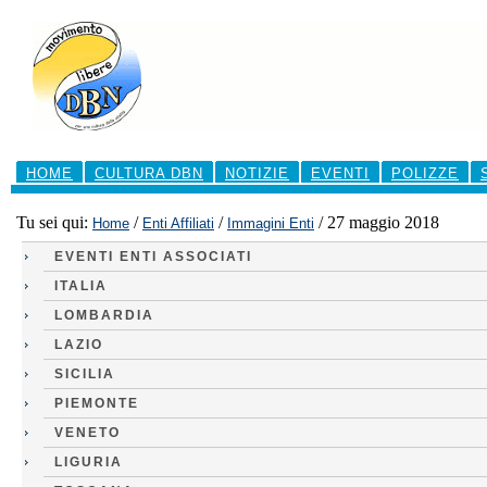
Salta
ai
contenuti.
|
Salta
alla
navigazione
Sezioni
HOME
CULTURA DBN
NOTIZIE
EVENTI
POLIZZE
Tu sei qui:
/
/
/
27 maggio 2018
Home
Enti Affiliati
Immagini Enti
EVENTI ENTI ASSOCIATI
ITALIA
LOMBARDIA
LAZIO
SICILIA
PIEMONTE
VENETO
LIGURIA