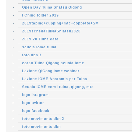
Open Day Tuina Shatsu Qigong
I Ching folder 2019
2019taping+cupping+mtc+coppette+SM
2019schedaTuiNaShiatsu2020
2019 20 Tuina date
scuola iome tuina
foto dbn 3
corso Tuina Qigong scuola iome
Lezione QiGong iome webinar
Lezione IOME Anatomia per Tuina
Scuola IOME corsi tuina, qigong, mtc
logo istagram
logo twitter
logo facebook
foto movimento dbn 2
foto movimento dbn