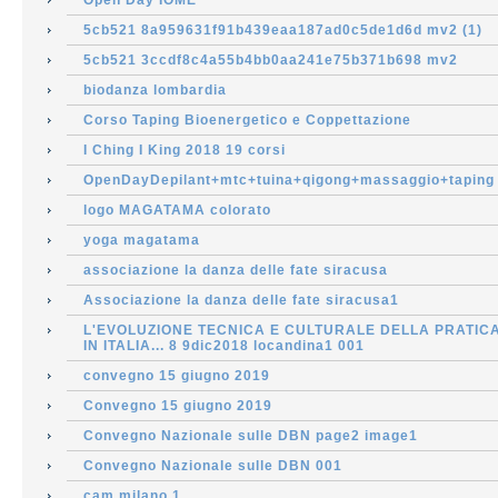
Open Day IOME
5cb521 8a959631f91b439eaa187ad0c5de1d6d mv2 (1)
5cb521 3ccdf8c4a55b4bb0aa241e75b371b698 mv2
biodanza lombardia
Corso Taping Bioenergetico e Coppettazione
I Ching I King 2018 19 corsi
OpenDayDepilant+mtc+tuina+qigong+massaggio+taping
logo MAGATAMA colorato
yoga magatama
associazione la danza delle fate siracusa
Associazione la danza delle fate siracusa1
L'EVOLUZIONE TECNICA E CULTURALE DELLA PRATIC
IN ITALIA... 8 9dic2018 locandina1 001
convegno 15 giugno 2019
Convegno 15 giugno 2019
Convegno Nazionale sulle DBN page2 image1
Convegno Nazionale sulle DBN 001
cam milano 1