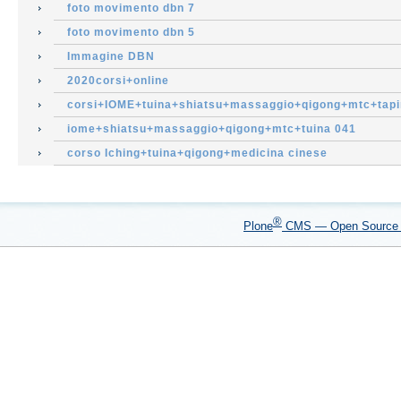
foto movimento dbn 7
foto movimento dbn 5
Immagine DBN
2020corsi+online
corsi+IOME+tuina+shiatsu+massaggio+qigong+mtc+tapi
iome+shiatsu+massaggio+qigong+mtc+tuina 041
corso Iching+tuina+qigong+medicina cinese
®
Plone
CMS — Open Sourc