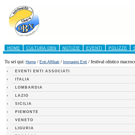
Salta
ai
contenuti.
|
Salta
alla
navigazione
Sezioni
HOME
CULTURA DBN
NOTIZIE
EVENTI
POLIZZE
Tu sei qui:
/
/
/
festival olistico macro
Home
Enti Affiliati
Immagini Enti
EVENTI ENTI ASSOCIATI
ITALIA
LOMBARDIA
LAZIO
SICILIA
PIEMONTE
VENETO
LIGURIA