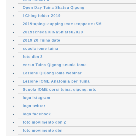
Open Day Tuina Shatsu Qigong
I Ching folder 2019
2019taping+cupping+mtc+coppette+SM
2019schedaTuiNaShiatsu2020
2019 20 Tuina date
scuola iome tuina
foto dbn 3
corso Tuina Qigong scuola iome
Lezione QiGong iome webinar
Lezione IOME Anatomia per Tuina
Scuola IOME corsi tuina, qigong, mtc
logo istagram
logo twitter
logo facebook
foto movimento dbn 2
foto movimento dbn