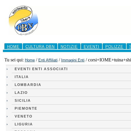
Salta
ai
contenuti.
|
Salta
alla
navigazione
Sezioni
HOME
CULTURA DBN
NOTIZIE
EVENTI
POLIZZE
Tu sei qui:
/
/
/
corsi+IOME+tuina+shi
Home
Enti Affiliati
Immagini Enti
EVENTI ENTI ASSOCIATI
ITALIA
LOMBARDIA
LAZIO
SICILIA
PIEMONTE
VENETO
LIGURIA