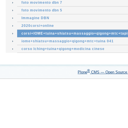
foto movimento dbn 7
foto movimento dbn 5
Immagine DBN
2020corsi+online
corsi+IOME+tuina+shiatsu+massaggio+qigong+mtc+tapi
iome+shiatsu+massaggio+qigong+mtc+tuina 041
corso Iching+tuina+qigong+medicina cinese
®
Plone
CMS — Open Sourc