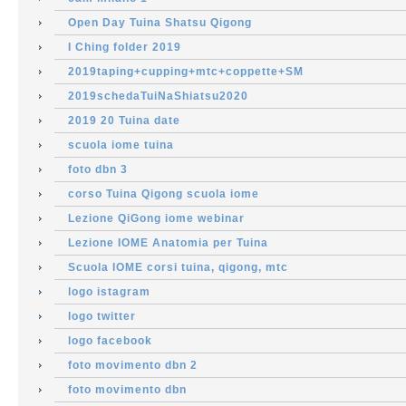
Open Day Tuina Shatsu Qigong
I Ching folder 2019
2019taping+cupping+mtc+coppette+SM
2019schedaTuiNaShiatsu2020
2019 20 Tuina date
scuola iome tuina
foto dbn 3
corso Tuina Qigong scuola iome
Lezione QiGong iome webinar
Lezione IOME Anatomia per Tuina
Scuola IOME corsi tuina, qigong, mtc
logo istagram
logo twitter
logo facebook
foto movimento dbn 2
foto movimento dbn