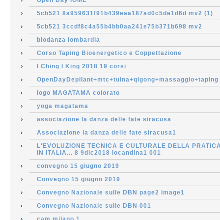
Open Day IOME
5cb521 8a959631f91b439eaa187ad0c5de1d6d mv2 (1)
5cb521 3ccdf8c4a55b4bb0aa241e75b371b698 mv2
biodanza lombardia
Corso Taping Bioenergetico e Coppettazione
I Ching I King 2018 19 corsi
OpenDayDepilant+mtc+tuina+qigong+massaggio+taping
logo MAGATAMA colorato
yoga magatama
associazione la danza delle fate siracusa
Associazione la danza delle fate siracusa1
L'EVOLUZIONE TECNICA E CULTURALE DELLA PRATIC
IN ITALIA... 8 9dic2018 locandina1 001
convegno 15 giugno 2019
Convegno 15 giugno 2019
Convegno Nazionale sulle DBN page2 image1
Convegno Nazionale sulle DBN 001
cam milano 1