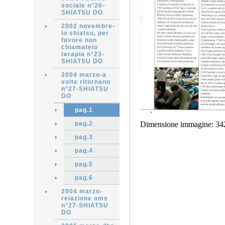
sociale n°20-
SHIATSU DO
2002 novembre-
lo shiatsu, per
favore non
chiamatelo
terapia n°23-
SHIATSU DO
2004 marzo-a
volte ritornano
n°27-SHIATSU
DO
pag.1
pag.2
Dimensione immagine:
34
pag.3
pag.4
pag.5
pag.6
2004 marzo-
relazione oms
n°27-SHIATSU
DO