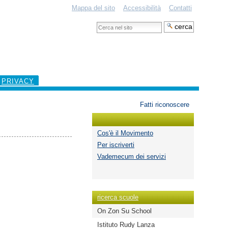
Mappa del sito
Accessibilità
Contatti
Cerca
nel
Ricerca
sito
avanzata…
PRIVACY
Strumenti
Fatti riconoscere
personali
Cos'è il Movimento
Per iscriverti
Vademecum dei servizi
ricerca scuole
On Zon Su School
Istituto Rudy Lanza