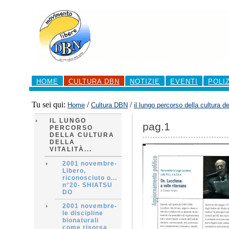
Salta
ai
contenuti.
|
Salta
alla
navigazione
Sezioni
HOME
CULTURA DBN
NOTIZIE
EVENTI
POLI
Tu sei qui:
/
/
Home
Cultura DBN
il lungo percorso della cultura del
IL LUNGO
pag.1
PERCORSO
DELLA CULTURA
DELLA
VITALITÀ...
2001 novembre-
Libero,
riconosciuto o...
n°20- SHIATSU
DO
2001 novembre-
le discipline
bionaturali
come risorsa