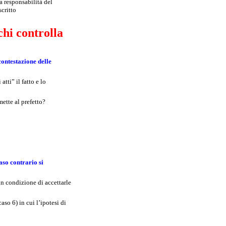
la responsabilità del
scritto
chi controlla
contestazione delle
atti” il fatto e lo
mette al prefetto?
caso contrario si
 in condizione di accettarle
caso 6) in cui l’ipotesi di