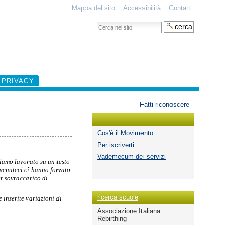
Mappa del sito
Accessibilità
Contatti
Cerca
nel
Ricerca
sito
avanzata…
PRIVACY
Strumenti
Fatti riconoscere
personali
Cos'è il Movimento
Per iscriverti
Vademecum dei servizi
biamo lavorato su un testo
rvenuteci ci hanno forzato
er sovraccarico di
ricerca scuole
inserite variazioni di
Associazione Italiana
Rebirthing