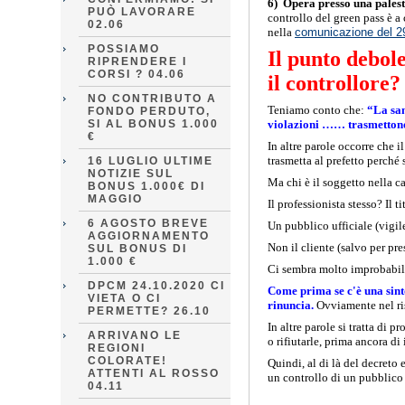
6) Opera presso una palest
PUÒ LAVORARE
controllo del green pass è a 
02.06
nella
comunicazione del 2
POSSIAMO
Il punto debole
RIPRENDERE I
CORSI ? 04.06
il controllore?
NO CONTRIBUTO A
Teniamo conto che:
“La san
FONDO PERDUTO,
SI AL BONUS 1.000
violazioni …… trasmettono a
€
In altre parole occorre che il
trasmetta al prefetto perché 
16 LUGLIO ULTIME
NOTIZIE SUL
Ma chi è il soggetto nella ca
BONUS 1.000€ DI
MAGGIO
Il professionista stesso? Il t
6 AGOSTO BREVE
Un pubblico ufficiale (vigil
AGGIORNAMENTO
Non il cliente (salvo per pr
SUL BONUS DI
1.000 €
Ci sembra molto improbabile 
DPCM 24.10.2020 CI
Come prima se c'è una sinton
VIETA O CI
rinuncia.
Ovviamente nel risp
PERMETTE? 26.10
In altre parole si tratta di 
ARRIVANO LE
o rifiutarle, prima ancora di
REGIONI
COLORATE!
Quindi, al di là del decreto 
ATTENTI AL ROSSO
un controllo di un pubblico 
04.11