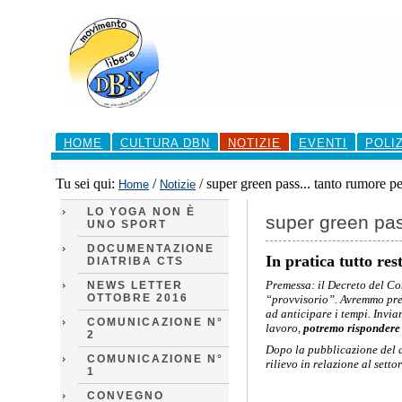
Salta
ai
contenuti.
|
Salta
alla
navigazione
Sezioni
HOME
CULTURA DBN
NOTIZIE
EVENTI
POLI
Tu sei qui:
/
/
super green pass... tanto rumore pe
Home
Notizie
LO YOGA NON È
super green pas
UNO SPORT
DOCUMENTAZIONE
In pratica tutto re
DIATRIBA CTS
Premessa: il Decreto del Co
NEWS LETTER
OTTOBRE 2016
“provvisorio”. Avremmo pref
ad anticipare i tempi. Invia
COMUNICAZIONE N°
lavoro,
potremo rispondere s
2
Dopo la pubblicazione del d
COMUNICAZIONE N°
rilievo in relazione al settor
1
CONVEGNO