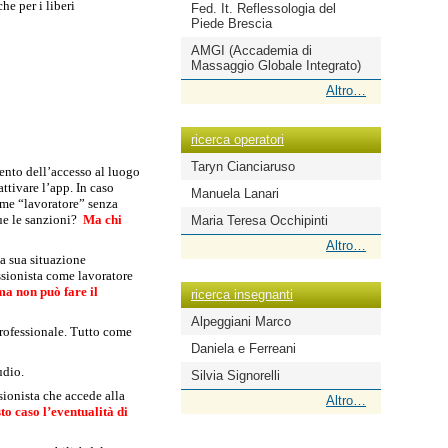
he per i liberi
Fed. It. Reflessologia del
Piede Brescia
AMGI (Accademia di
Massaggio Globale Integrato)
ricerca
Altro…
scuole
-
ricerca operatori
Taryn Cianciaruso
mento dell’accesso al luogo
attivare l’app. In caso
Manuela Lanari
ome “lavoratore” senza
due le sanzioni?
Ma chi
Maria Teresa Occhipinti
ricerca
Altro…
la sua situazione
operatori
essionista come lavoratore
-
ma non può fare il
ricerca insegnanti
Alpeggiani Marco
professionale. Tutto come
Daniela e Ferreani
udio.
Silvia Signorelli
ssionista che accede alla
ricerca
Altro…
to caso l’eventualità di
insegnanti
-