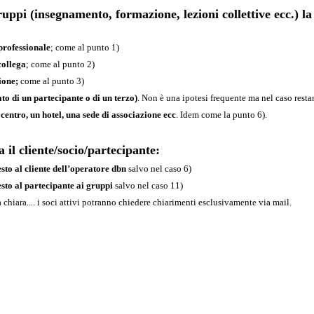
ruppi (insegnamento, formazione, lezioni collettive ecc.) la 
 professionale
; come al punto 1)
collega
; come al punto 2)
ione;
come al punto 3)
to di un partecipante o di un terzo)
. Non è una ipotesi frequente ma nel caso restan
 centro, un hotel, una sede di associazione ecc
. Idem come la punto 6).
il cliente/socio/partecipante:
esto al cliente dell’operatore dbn
salvo nel caso 6)
esto al partecipante ai gruppi
salvo nel caso 11)
 chiara.... i soci attivi potranno chiedere chiarimenti esclusivamente via mail.