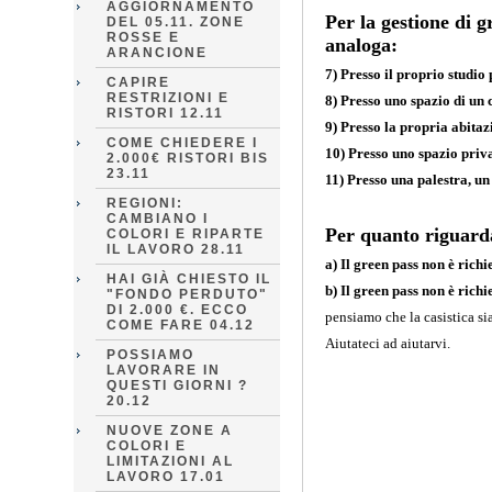
AGGIORNAMENTO
Per la gestione di g
DEL 05.11. ZONE
ROSSE E
analoga:
ARANCIONE
7) Presso il proprio studio
CAPIRE
RESTRIZIONI E
8) Presso uno spazio di un 
RISTORI 12.11
9) Presso la propria abitaz
COME CHIEDERE I
10) Presso uno spazio priva
2.000€ RISTORI BIS
23.11
11) Presso una palestra, un
REGIONI:
CAMBIANO I
Per quanto riguarda 
COLORI E RIPARTE
IL LAVORO 28.11
a) Il green pass non è richi
HAI GIÀ CHIESTO IL
b) Il green pass non è richi
"FONDO PERDUTO"
DI 2.000 €. ECCO
pensiamo che la casistica sia
COME FARE 04.12
Aiutateci ad aiutarvi.
POSSIAMO
LAVORARE IN
QUESTI GIORNI ?
20.12
NUOVE ZONE A
COLORI E
LIMITAZIONI AL
LAVORO 17.01