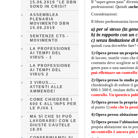
Il “super green pass” diven
15.06.2019 "LE DBN
SONO IN CRISI?
professionisti. Quindi a
nche
Considerazioni:
ASSEMBLEA
PLENARIA
Il libero professionista lavor
MOVIMENTO DBN
15.06.2019
a) per sé stesso (in gen
b) in rapporto con un cl
SENTENZE CTS -
c) senza limitazione di
MOVIMENTO
quindi cosa dovrebbe fare? v
LA PROFESSIONE
1) Opera presso un proprio
AI TEMPI DEL
VIRUS - 1
di lavoro; inutile visto che 
contrario deve scegliere se
LA PROFESSIONE
green pass o una sanzione da
AI TEMPI DEL
può effettuare un controllo
VIRUS 2
2)
Opera presso lo studio p
3 VIRUS.....
chiedendogli di esibire il gr
ATTENTI ALLE
600-1.500 €, titolare dello 
AMMENDE!
controllo. Un
ipotetico pub
COME CHIEDERE I
3) Opera presso la propria
600 € ALL'INPS PER
al punto 1)
solo che la poss
LE P.IVA 1
4) Opera presso abitazione 
MA SÌ CHE SI PUÒ
LAVORARE! CON LE
5) Opera presso l’abitazione
GIUSTE CAUTELE
propria abitazione sia in pos
18.05
un controllo è ancora più 
CONFERMIAMO! SI