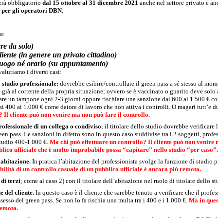
terà obbligatorio
dal 15 ottobre al 31 dicembre
2021
anche nel settore privato e anc
 per gli operatori DBN
.
a:
ere da solo)
iente (in genere un privato cittadino)
 luogo né orario (su appuntamento)
alutiamo i diversi casi:
 studio professionale:
dovrebbe esibire/controllare il green pass a sé stesso al mo
è già al corrente della propria situazione; ovvero se è vaccinato o guarito deve solo 
 fare un tampone ogni 2-3 giorni oppure rischiare una sanzione dai 600 ai 1.500 € c
i 400 ai 1.000 € come datore di lavoro che non attiva i controlli. O magari tutt’e 
?
Il cliente può non venire ma non può fare il controllo.
rofessionale di un collega o condiviso
; il titolare dello studio dovrebbe verificare 
een pass. Le sanzioni in difetto sono in questo caso suddivise tra i 2 soggetti, prof
studio 400-1.000 €.
Ma chi può effettuare un controllo?
Il cliente può non venire 
blico ufficiale che è molto improbabile possa “capitare” nello studio “per caso”.
 abitazione.
In pratica l’abitazione del professionista svolge la funzione di studio 
ibilità di un controllo casuale di un pubblico ufficiale è ancora più remota.
di terzi
; come al caso 2) con il titolare dell’abitazione nel ruolo di titolare dello st
 del cliente.
In questo caso è il cliente che sarebbe tenuto a verificare che il profe
sesso del green pass. Se non lo fa rischia una multa tra i 400 e i 1.000 €.
Ma in ques
remota.