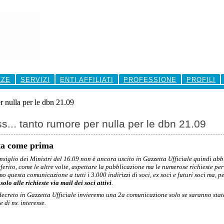
ZZE
SERVIZI
ENTI AFFILIATI
PROFESSIONE
PROFILI
r nulla per le dbn 21.09
s... tanto rumore per nulla per le dbn 21.09
sta come prima
nsiglio dei Ministri del 16.09 non è ancora uscito in Gazzetta Ufficiale quindi ab
erito, come le altre volte, aspettare la pubblicazione ma le numerose richieste pe
mo questa comunicazione a tutti i 3.000 indirizzi di soci, ex soci e futuri soci ma, p
olo alle richieste via mail dei soci attivi
.
ecreto in Gazzetta Ufficiale invieremo una 2a comunicazione solo se saranno state 
e di ns. interesse.