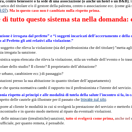
ra, centro benessere o la sede di una associazione (o anche un hotel o un B&B)
; 
carico del titolare e/o il gestore della palestra, centro o associazione ecc. (come già 
9.07
).
Ma in questo caso non è cambiato nulla rispetto prima.
 di tutto questo sistema sta nella domanda: 
zione è irrogata dal prefetto” e “i soggetti incaricati dell’accertamento e della 
l Prefetto gli atti relativi alla violazione.”
 soggetto che rileva la violazione (sia del professionista che del titolare) “metta agli 
sia irrogata la sanzione.
sistica sopra elencata che rileva la violazione, stila un verbale dell’evento e lo tras
itolare dello studio? Il cliente? Il proprietario dell’abitazione?
e urbano, carabiniere ecc.) di passaggio?
estazioni presso la sua abitazione in quanto titolare dell’appartamento)
che questa normativa cambi il rapporto tra il professionista e l'utente del servizio.
ia rispetto ai principi e alle modalità di tutela della salute l'incontro si fa, in 
etto delle cautele già illustrate per il passato che
trovate sul sito
.
proporre al cliente le modalità in cui si svolgerà la prestazione del servizio e metterlo
 incontrarlo e in questo modo mettersi al riparo da eventuali violazioni.
e delle minacciate (irrealistiche) sanzioni,
tutto si svolgerà come prima,
anche ne
l
ufficiale, per quanto remota, è pensabile.