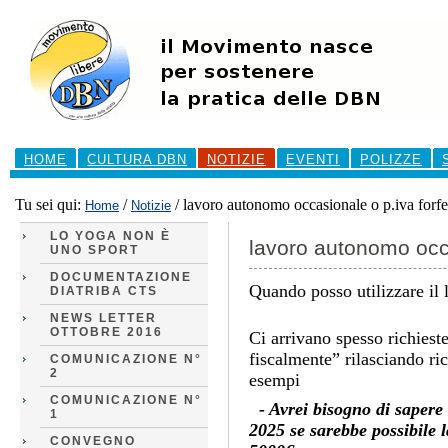
Salta
ai
contenuti.
|
Salta
alla
navigazione
Sezioni
HOME
CULTURA DBN
NOTIZIE
EVENTI
POLIZZE
Tu sei qui:
/
/
lavoro autonomo occasionale o p.iva forfe
Home
Notizie
LO YOGA NON È
lavoro autonomo occa
UNO SPORT
DOCUMENTAZIONE
Quando posso utilizzare il
DIATRIBA CTS
NEWS LETTER
OTTOBRE 2016
Ci arrivano spesso richiest
fiscalmente” rilasciando ri
COMUNICAZIONE N°
2
esempi
COMUNICAZIONE N°
- Avrei bisogno di sapere 
1
2025 se sarebbe possibile l
CONVEGNO