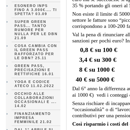
35 % portando gli oneri al
ESONERO INPS
FINO A 3.000€.... TI
Non esiste il limite di 500
SPETTA? 03.09
settore le fatture sono “pi
SUPER GREEN
corrispondono a 100-200 fat
PASS... TANTO
RUMORE PER
Val la pena di rinunciare al
NULLA PER LE DBN
21.09
sanzioni per pochi euro? In 
COSA CAMBIA CON
0,8 € su 100 €
IL GREEN PASS
RAFFORZATO PER
LE DBN? 25.11
3,4 € su 300 €
GREEN PASS,
8 € su 1000 €
PRECISAZIONI E
RETTIFICHE 16.01
40 € su 5000 €
YOGA E CODICE
ATECO 11.02.2022
Dal 6° anno la differenza a
OCCHIO ALLE
ai 1000 €) vedi i conteggi 
COLLABORAZIONI
OCCASIONALI E ….
Senza rischiare di incappare
14.02
“occasionalità” o di “lavor
FINANZIAMENTO
contributivi per una pensio
IMPRESA
FEMMINILE 21.02
Così risparmio i costi del
DAL 1° APRILE SI