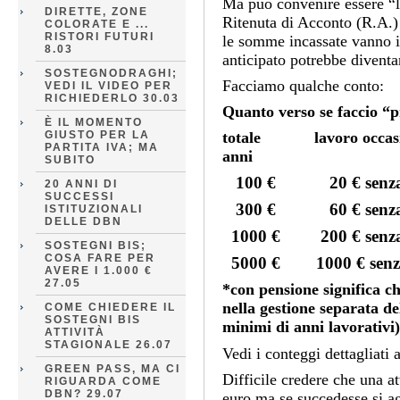
Ma può convenire essere “
DIRETTE, ZONE
Ritenuta di Acconto (R.A.)
COLORATE E ...
RISTORI FUTURI
le somme incassate vanno in
8.03
anticipato potrebbe diventa
SOSTEGNODRAGHI;
Facciamo qualche conto:
VEDI IL VIDEO PER
RICHIEDERLO 30.03
Quanto verso se faccio “p
È IL MOMENTO
GIUSTO PER LA
totale lavoro occas
PARTITA IVA; MA
anni
SUBITO
100 € 20 € senz
20 ANNI DI
SUCCESSI
300 € 60 € senza
ISTITUZIONALI
DELLE DBN
1000 € 200 € senz
SOSTEGNI BIS;
COSA FARE PER
5000 € 1000 € sen
AVERE I 1.000 €
27.05
*con pensione significa c
nella gestione separata de
COME CHIEDERE IL
SOSTEGNI BIS
minimi di anni lavorativi)
ATTIVITÀ
STAGIONALE 26.07
Vedi i conteggi dettagliati 
GREEN PASS, MA CI
Difficile credere che una at
RIGUARDA COME
DBN? 29.07
euro ma se succedesse si ag