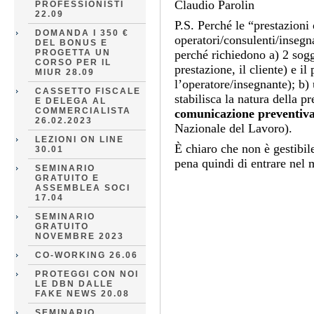
Claudio Parolin
PROFESSIONISTI
22.09
P.S. Perché le “prestazioni 
DOMANDA I 350 €
operatori/consulenti/insegna
DEL BONUS E
PROGETTA UN
perché richiedono a) 2 sogg
CORSO PER IL
prestazione, il cliente) e il 
MIUR 28.09
l’operatore/insegnante); b) 
CASSETTO FISCALE
stabilisca la natura della p
E DELEGA AL
COMMERCIALISTA
comunicazione preventiv
26.02.2023
Nazionale del Lavoro).
LEZIONI ON LINE
È chiaro che non è gestibile
30.01
pena quindi di entrare nel 
SEMINARIO
GRATUITO E
ASSEMBLEA SOCI
17.04
SEMINARIO
GRATUITO
NOVEMBRE 2023
CO-WORKING 26.06
PROTEGGI CON NOI
LE DBN DALLE
FAKE NEWS 20.08
SEMINARIO