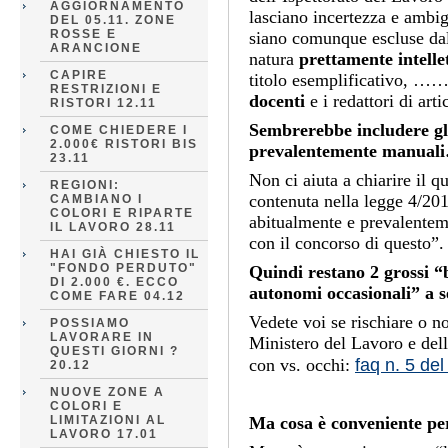
AGGIORNAMENTO
lasciano incertezza e ambig
DEL 05.11. ZONE
ROSSE E
siano comunque escluse dal
ARANCIONE
natura
prettamente intelle
CAPIRE
titolo esemplificativo, …….
RESTRIZIONI E
docenti
e i redattori di artic
RISTORI 12.11
Sembrerebbe includere gli
COME CHIEDERE I
2.000€ RISTORI BIS
prevalentemente manual
23.11
Non ci aiuta a chiarire il 
REGIONI:
contenuta nella legge 4/2013
CAMBIANO I
COLORI E RIPARTE
abitualmente e prevalentem
IL LAVORO 28.11
con il concorso di questo”.
HAI GIÀ CHIESTO IL
"FONDO PERDUTO"
Quindi restano 2 grossi “
DI 2.000 €. ECCO
autonomi occasionali” a se
COME FARE 04.12
Vedete voi se rischiare o n
POSSIAMO
LAVORARE IN
Ministero del Lavoro e dell
QUESTI GIORNI ?
faq n. 5 de
con vs. occhi:
20.12
NUOVE ZONE A
COLORI E
LIMITAZIONI AL
Ma cosa è conveniente pe
LAVORO 17.01