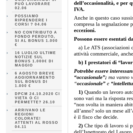
dell’occasionalità, e per 
PUÒ LAVORARE
02.06
IVA.
POSSIAMO
Anche in questo caso sussist
RIPRENDERE I
compresa la segnalazione 
CORSI ? 04.06
eccezioni.
NO CONTRIBUTO A
FONDO PERDUTO,
Possono essere esentati d
SI AL BONUS 1.000
€
a) Le ATS (associazioni de
16 LUGLIO ULTIME
attività commerciale, anche
NOTIZIE SUL
BONUS 1.000€ DI
b) I prestatori di “lavor
MAGGIO
Potrebbe essere interessant
6 AGOSTO BREVE
“occasionale”;
ma vanno v
AGGIORNAMENTO
SUL BONUS DI
“
occasionale”
e
“intellett
1.000 €
1)
Quando un lavoro auto
DPCM 24.10.2020 CI
sono vari ma la risposta re
VIETA O CI
PERMETTE? 26.10
“non svolta in maniera abit
all’anno? solo un mese all’
ARRIVANO LE
REGIONI
è il fisco che decide.
COLORATE!
ATTENTI AL ROSSO
2)
Che tipo di lavoro si 
04.11
dell’Ispettorato del Lavoro