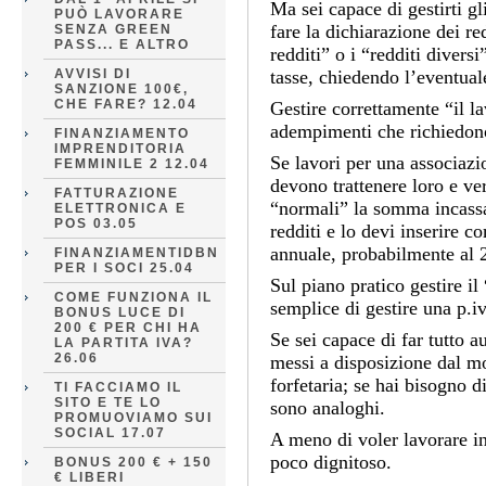
Ma sei capace di gestirti gl
PUÒ LAVORARE
fare la dichiarazione dei red
SENZA GREEN
PASS... E ALTRO
redditi” o i “redditi divers
AVVISI DI
tasse, chiedendo l’eventual
SANZIONE 100€,
CHE FARE? 12.04
Gestire correttamente “il 
adempimenti che richiedon
FINANZIAMENTO
IMPRENDITORIA
Se lavori per una associazi
FEMMINILE 2 12.04
devono trattenere loro e ver
FATTURAZIONE
“normali” la somma incassa
ELETTRONICA E
POS 03.05
redditi e lo devi inserire c
annuale, probabilmente al
FINANZIAMENTIDBN
PER I SOCI 25.04
Sul piano pratico gestire i
COME FUNZIONA IL
semplice di gestire una p.iv
BONUS LUCE DI
200 € PER CHI HA
Se sei capace di far tutto 
LA PARTITA IVA?
26.06
messi a disposizione dal mo
forfetaria; se hai bisogno d
TI FACCIAMO IL
SITO E TE LO
sono analoghi.
PROMUOVIAMO SUI
SOCIAL 17.07
A meno di voler lavorare i
poco dignitoso.
BONUS 200 € + 150
€ LIBERI