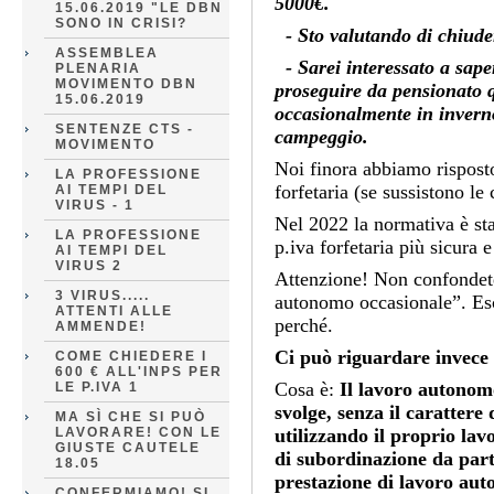
5000€.
15.06.2019 "LE DBN
SONO IN CRISI?
- Sto valutando di chiudere
ASSEMBLEA
- Sarei interessato a sap
PLENARIA
MOVIMENTO DBN
proseguire da pensionato 
15.06.2019
occasionalmente in inverno
SENTENZE CTS -
campeggio.
MOVIMENTO
Noi finora abbiamo rispost
LA PROFESSIONE
forfetaria (se sussistono l
AI TEMPI DEL
VIRUS - 1
Nel 2022 la normativa è st
LA PROFESSIONE
p.iva forfetaria più sicura 
AI TEMPI DEL
VIRUS 2
Attenzione! Non confondete 
3 VIRUS.....
autonomo occasionale”. Esc
ATTENTI ALLE
perché.
AMMENDE!
Ci può riguardare invece 
COME CHIEDERE I
600 € ALL'INPS PER
Cosa è:
I
l lavoro autonom
LE P.IVA 1
svolge, senza il carattere 
MA SÌ CHE SI PUÒ
LAVORARE! CON LE
utilizzando il proprio lavo
GIUSTE CAUTELE
di subordinazione da part
18.05
prestazione di lavoro aut
CONFERMIAMO! SI