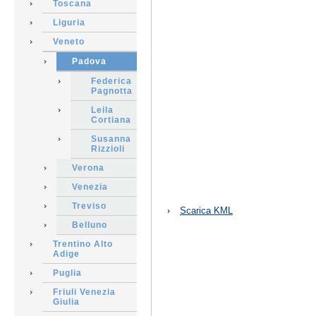
Toscana
Liguria
Veneto
Padova
Federica
Pagnotta
Leila
Cortiana
Susanna
Rizzioli
Verona
Venezia
Azioni
Treviso
Scarica KML
sul
Belluno
documento
Trentino Alto
Adige
Puglia
Friuli Venezia
Giulia