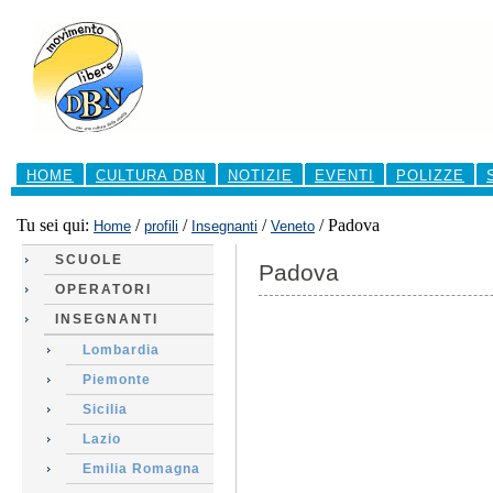
Salta
ai
contenuti.
|
Salta
alla
navigazione
Sezioni
HOME
CULTURA DBN
NOTIZIE
EVENTI
POLIZZE
Tu sei qui:
/
/
/
/
Padova
Home
profili
Insegnanti
Veneto
SCUOLE
Padova
OPERATORI
INSEGNANTI
Lombardia
Piemonte
Sicilia
Lazio
Emilia Romagna