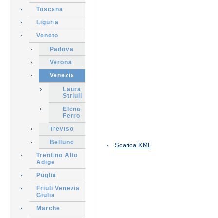
Toscana
Liguria
Veneto
Padova
Verona
Venezia
Laura
Striuli
Elena
Ferro
Treviso
Azioni
Belluno
Scarica KML
sul
Trentino Alto
documento
Adige
Puglia
Friuli Venezia
Giulia
Marche