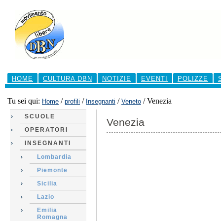
Salta
ai
contenuti.
|
Salta
alla
navigazione
Sezioni
HOME
CULTURA DBN
NOTIZIE
EVENTI
POLIZZE
Tu sei qui:
/
/
/
/
Venezia
Home
profili
Insegnanti
Veneto
SCUOLE
Venezia
OPERATORI
INSEGNANTI
Lombardia
Piemonte
Sicilia
Lazio
Emilia
Romagna