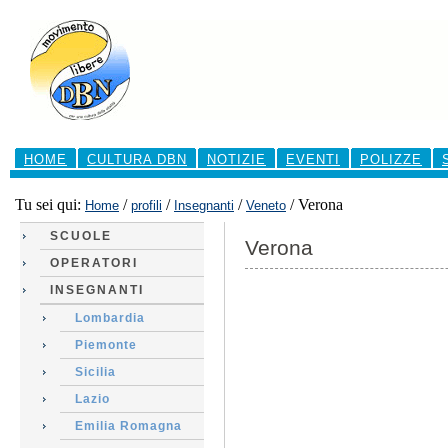
Salta
ai
contenuti.
|
Salta
alla
navigazione
Sezioni
HOME
CULTURA DBN
NOTIZIE
EVENTI
POLIZZE
Tu sei qui:
/
/
/
/
Verona
Home
profili
Insegnanti
Veneto
SCUOLE
Verona
OPERATORI
INSEGNANTI
Lombardia
Piemonte
Sicilia
Lazio
Emilia Romagna