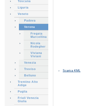
Toscana
Liguria
Veneto
Padova
Verona
Fregata
Marcellina
Nicola
Rodegher
Viviana
Viviani
Venezia
Azioni
Treviso
Scarica KML
sul
Belluno
documento
Trentino Alto
Adige
Puglia
Friuli Venezia
Giulia