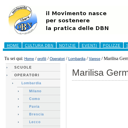
Salta
ai
contenuti.
|
Salta
alla
navigazione
Sezioni
HOME
CULTURA DBN
NOTIZIE
EVENTI
POLIZZE
Tu sei qui:
/
/
/
/
/
Marilisa Ge
Home
profili
Operatori
Lombardia
Varese
SCUOLE
Marilisa Ger
OPERATORI
Lombardia
Milano
Como
Pavia
Brescia
Lecco