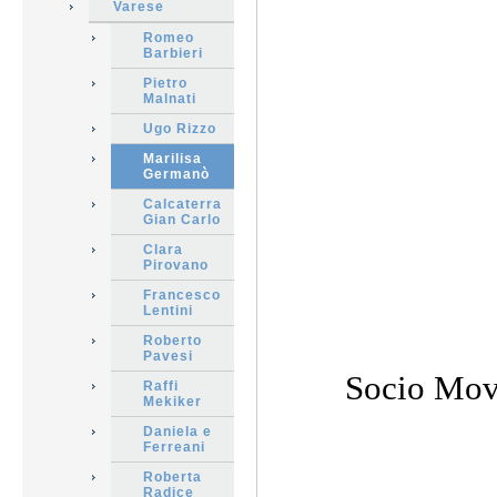
Varese
Romeo
Barbieri
Pietro
Malnati
Ugo Rizzo
Marilisa
Germanò
Calcaterra
Gian Carlo
Clara
Pirovano
Francesco
Lentini
Roberto
Pavesi
Socio Movi
Raffi
Mekiker
Daniela e
Ferreani
Roberta
Radice