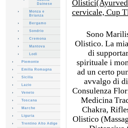
Olistici(Ayurvedi
Dainese
cervicale, Cup T
Monza e
Brianza
Bergamo
Sondrio
Sono Marili
Cremona
Olistico. La mi
Mantova
di supportar
Lodi
spirituale i mo
Piemonte
ad un certo pun
Emilia Romagna
Sicilia
avvalgo di d
Lazio
Consulenza Flori
Veneto
Medicina Trad
Toscana
Chakra, Rifle
Marche
Liguria
Olistico (Massa
Trentino Alto Adige