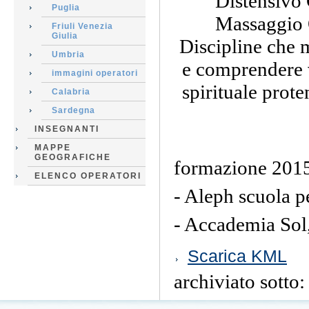
Distensivo 
Puglia
Massaggio O
Friuli Venezia
Giulia
Discipline che m
Umbria
e comprendere v
immagini operatori
spirituale prot
Calabria
Sardegna
INSEGNANTI
MAPPE
GEOGRAFICHE
formazione 201
ELENCO OPERATORI
- Aleph scuola p
- Accademia Sol
Azioni
Scarica KML
sul
documento
archiviato sotto