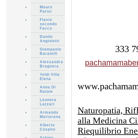
Mauro
Parisi
Flavio
secondo
Facco
Danilo
Angioletti
333 7
Giampaolo
Baratelli
pachamamaben
Alessandra
Brugnera
Yeldi Villa
Elena
www.pachamama
Anna Di
Natale
Leonora
Lazzari
Naturopatia, Rifl
Armando
Martorana
alla Medicina Cin
Alberto
Riequilibrio Ene
Cospito
Sabina