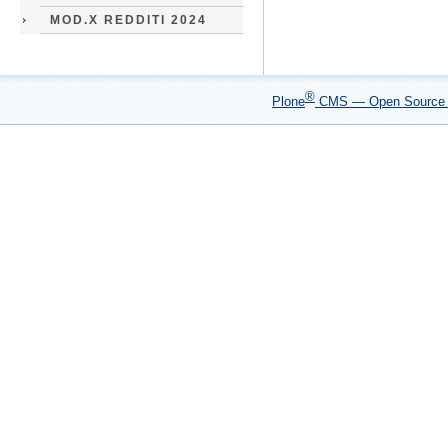
MOD.X REDDITI 2024
®
Plone
CMS — Open Sourc