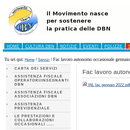
Salta
ai
contenuti.
|
Salta
alla
navigazione
Sezioni
HOME
CULTURA DBN
NOTIZIE
EVENTI
POLIZZE
Tu sei qui:
/
/
Fac lavoro autonomo occasionale gennai
Home
Servizi
CARTA DEI SERVIZI
Fac lavoro auto
ASSISTENZA FISCALE
OPERATORI/INSEGNANTI
DBN
INL fac gennaio 2022.pd
ASSISTENZA FISCALE
ASSOCIAZIONI DBN
ASSISTENZA
PREVIDENZIALE
LE PRESTAZIONI E
COLLABORAZIONI
OCCASIONALI .....