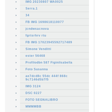
IMG 20230807 WA0025
Serra.1
34
FB IMG 1698618110077
jcndwsacnova
fgrtsrhrv rtu
FB IMG 17023945592717489
Simone Venditti
ester 56468
Profilodbn 587 FiginiIsabella
Foto Susanna
ae7dcd8c 55dc 444f 868c
9c7146d5b7f5
IMG 3124
DSC 0227
FOTO SEGNALIBRO
MMMMBB