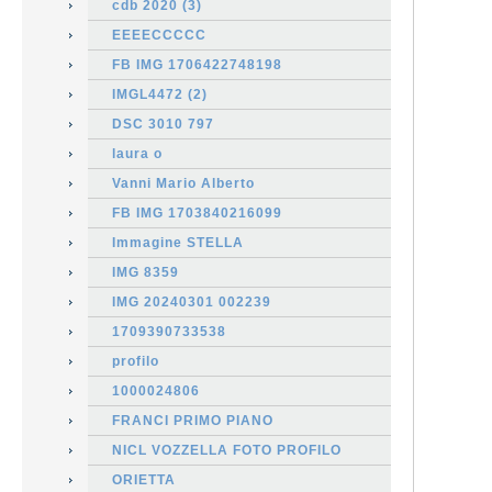
cdb 2020 (3)
EEEECCCCC
FB IMG 1706422748198
IMGL4472 (2)
DSC 3010 797
laura o
Vanni Mario Alberto
FB IMG 1703840216099
Immagine STELLA
IMG 8359
IMG 20240301 002239
1709390733538
profilo
1000024806
FRANCI PRIMO PIANO
NICL VOZZELLA FOTO PROFILO
ORIETTA