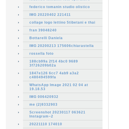
federico tomanin studio olistico
IMG 20220402 221411
collage logo lettino 5tibetani e thai
fran 39048240
Bottarelli Daniela
IMG 20200213 175606chiarastella
rossella foto
188cb99a 2f14 4bc0 9689
3f726209b02a
1847e126 6cc7 4ab9 a3a2
c480494599fa
WhatsApp Image 2021 02 04 at
19.18.53
IMG 006420932
me (2)9332903
Screenshot 20230117 063621
Instagram~2
20221110 174010