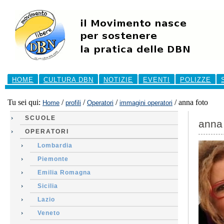
Salta
ai
contenuti.
|
Salta
alla
navigazione
Sezioni
HOME
CULTURA DBN
NOTIZIE
EVENTI
POLIZZE
Tu sei qui:
/
/
/
/
anna foto
Home
profili
Operatori
immagini operatori
SCUOLE
anna 
OPERATORI
Lombardia
Piemonte
Emilia Romagna
Sicilia
Lazio
Veneto