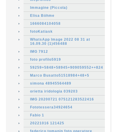
Immagine (Piccola)
Elisa Böhme
1666084104058
fotoKatiask
WhatsApp Image 2022 08 31 at
16.09.30 (1)456488
IMG 7912
foto profilo5919
59259+5848+58945+909059552++824
Marco Busatto51518984+48+5
simona 48945564489
orietta iridologia 039203
IMG 20200721 075121283522416
Fototessera34924654
Fabio 1
20221016 121425
federico tomanin foto operatore