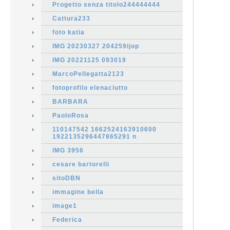
Progetto senza titolo244444444
Cattura233
foto katia
IMG 20230327 204259ijop
IMG 20221125 093019
MarcoPellegatta2123
fotoprofilo elenaciutto
BARBARA
PaoloRosa
110147542 1662524163910600
1922135296447865291 n
IMG 3956
cesare bartorelli
sitoDBN
immagine bella
image1
Federica