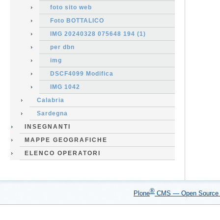
foto sito web
Foto BOTTALICO
IMG 20240328 075648 194 (1)
per dbn
img
DSCF4099 Modifica
IMG 1042
Calabria
Sardegna
INSEGNANTI
MAPPE GEOGRAFICHE
ELENCO OPERATORI
®
Plone
CMS — Open Sourc