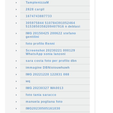
TamplenizzaM
2828 cargil
1674743887733
305975844 510784391052464
5153850358209407916 n deblasi
IMG 20150425 200622 stefano
gentilini
foto profilo Renni
Screenshot 20230221 000129
WhatsApp sonia lanzoni
sara costa foto per profilo dbn
immagine DBNioiouwhuwh
IMG 20221220 122831 088
wq
IMG 20230327 WA0013
foto tania saracco
manuela pogliana foto
IMG20230505161030