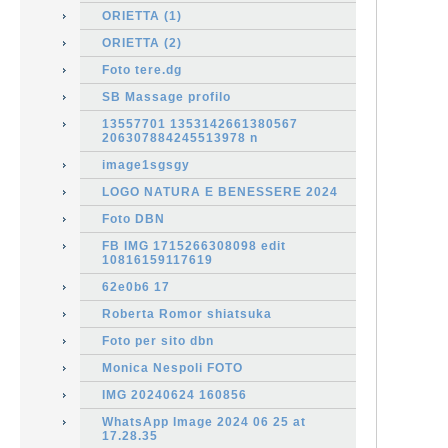
ORIETTA (1)
ORIETTA (2)
Foto tere.dg
SB Massage profilo
13557701 1353142661380567
206307884245513978 n
image1sgsgy
LOGO NATURA E BENESSERE 2024
Foto DBN
FB IMG 1715266308098 edit
10816159117619
62e0b6 17
Roberta Romor shiatsuka
Foto per sito dbn
Monica Nespoli FOTO
IMG 20240624 160856
WhatsApp Image 2024 06 25 at
17.28.35