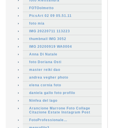
foto Alessandra
FOTOolmetto
PicsArt 02 09 05.51.11
foto mia
IMG 20220711 113223
thumbnail IMG 3052
IMG 20200919 WA0004
Anna Di Natale
foto Doriana Osti
master reiki dao
andrea vegher photo
elena cornia foto
daniela gallo foto profilo
Ninfea del lago
Arancione Marrone Foto Collage
Citazione Estate Instagram Post
FotoProfessionale...
meprofilo3