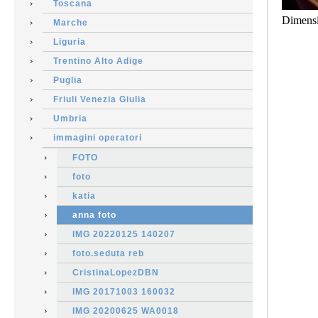
Toscana
Dimens
Marche
Liguria
Trentino Alto Adige
Puglia
Friuli Venezia Giulia
Umbria
immagini operatori
FOTO
foto
katia
anna foto
IMG 20220125 140207
foto.seduta reb
CristinaLopezDBN
IMG 20171003 160032
IMG 20200625 WA0018