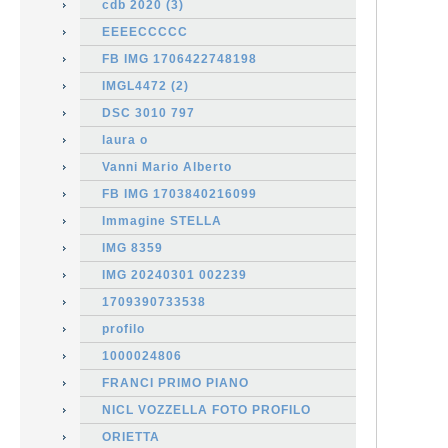
cdb 2020 (3)
EEEECCCCC
FB IMG 1706422748198
IMGL4472 (2)
DSC 3010 797
laura o
Vanni Mario Alberto
FB IMG 1703840216099
Immagine STELLA
IMG 8359
IMG 20240301 002239
1709390733538
profilo
1000024806
FRANCI PRIMO PIANO
NICL VOZZELLA FOTO PROFILO
ORIETTA