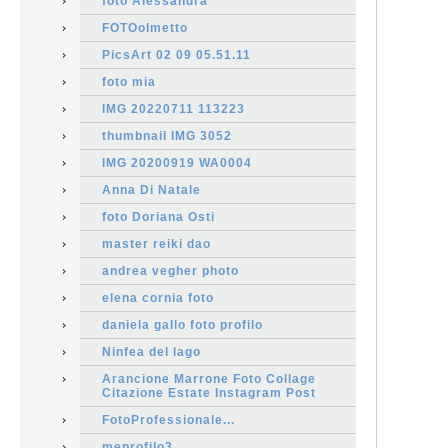
foto Alessandra
FOTOolmetto
PicsArt 02 09 05.51.11
foto mia
IMG 20220711 113223
thumbnail IMG 3052
IMG 20200919 WA0004
Anna Di Natale
foto Doriana Osti
master reiki dao
andrea vegher photo
elena cornia foto
daniela gallo foto profilo
Ninfea del lago
Arancione Marrone Foto Collage
Citazione Estate Instagram Post
FotoProfessionale...
meprofilo3