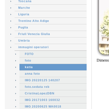
Toscana
Marche
Liguria
Trentino Alto Adige
Puglia
Friuli Venezia Giulia
Umbria
immagini operatori
FOTO
Dimens
foto
katia
anna foto
IMG 20220125 140207
foto.seduta reb
CristinaLopezDBN
IMG 20171003 160032
IMG 20200625 WA0018