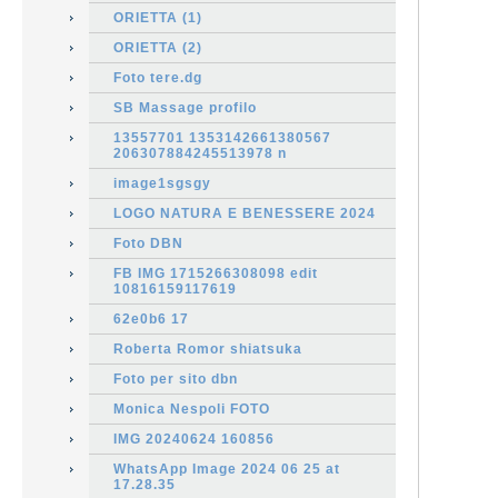
ORIETTA (1)
ORIETTA (2)
Foto tere.dg
SB Massage profilo
13557701 1353142661380567
206307884245513978 n
image1sgsgy
LOGO NATURA E BENESSERE 2024
Foto DBN
FB IMG 1715266308098 edit
10816159117619
62e0b6 17
Roberta Romor shiatsuka
Foto per sito dbn
Monica Nespoli FOTO
IMG 20240624 160856
WhatsApp Image 2024 06 25 at
17.28.35