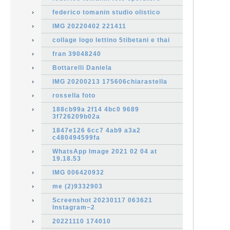
federico tomanin studio olistico
IMG 20220402 221411
collage logo lettino 5tibetani e thai
fran 39048240
Bottarelli Daniela
IMG 20200213 175606chiarastella
rossella foto
188cb99a 2f14 4bc0 9689
3f726209b02a
1847e126 6cc7 4ab9 a3a2
c480494599fa
WhatsApp Image 2021 02 04 at
19.18.53
IMG 006420932
me (2)9332903
Screenshot 20230117 063621
Instagram~2
20221110 174010