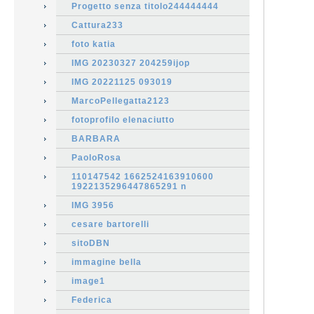
Progetto senza titolo244444444
Cattura233
foto katia
IMG 20230327 204259ijop
IMG 20221125 093019
MarcoPellegatta2123
fotoprofilo elenaciutto
BARBARA
PaoloRosa
110147542 1662524163910600
1922135296447865291 n
IMG 3956
cesare bartorelli
sitoDBN
immagine bella
image1
Federica