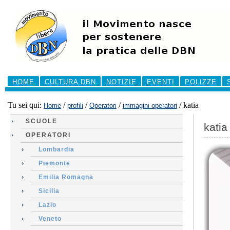
Salta
ai
contenuti.
|
Salta
alla
navigazione
Sezioni
HOME
CULTURA DBN
NOTIZIE
EVENTI
POLIZZE
Tu sei qui:
/
/
/
/
katia
Home
profili
Operatori
immagini operatori
SCUOLE
katia
OPERATORI
Lombardia
Piemonte
Emilia Romagna
Sicilia
Lazio
Veneto