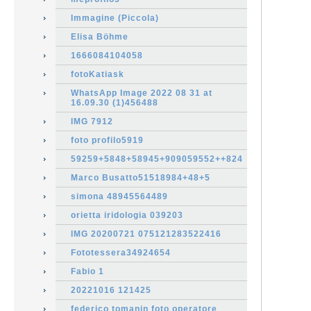
Immagine (Piccola)
Elisa Böhme
1666084104058
fotoKatiask
WhatsApp Image 2022 08 31 at
16.09.30 (1)456488
IMG 7912
foto profilo5919
59259+5848+58945+909059552++824
Marco Busatto51518984+48+5
simona 48945564489
orietta iridologia 039203
IMG 20200721 075121283522416
Fototessera34924654
Fabio 1
20221016 121425
federico tomanin foto operatore