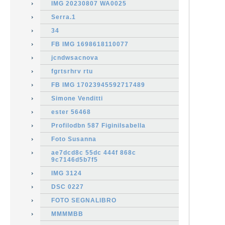
IMG 20230807 WA0025
Serra.1
34
FB IMG 1698618110077
jcndwsacnova
fgrtsrhrv rtu
FB IMG 17023945592717489
Simone Venditti
ester 56468
Profilodbn 587 FiginiIsabella
Foto Susanna
ae7dcd8c 55dc 444f 868c
9c7146d5b7f5
IMG 3124
DSC 0227
FOTO SEGNALIBRO
MMMMBB