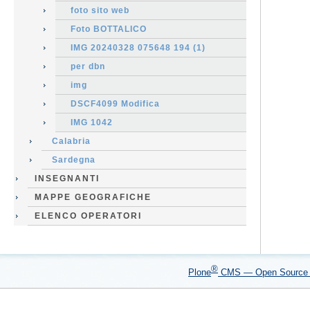
foto sito web
Foto BOTTALICO
IMG 20240328 075648 194 (1)
per dbn
img
DSCF4099 Modifica
IMG 1042
Calabria
Sardegna
INSEGNANTI
MAPPE GEOGRAFICHE
ELENCO OPERATORI
®
Plone
CMS — Open Sourc