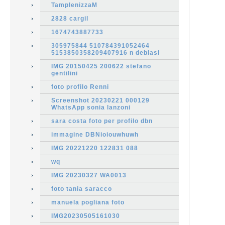
TamplenizzaM
2828 cargil
1674743887733
305975844 510784391052464
5153850358209407916 n deblasi
IMG 20150425 200622 stefano
gentilini
foto profilo Renni
Screenshot 20230221 000129
WhatsApp sonia lanzoni
sara costa foto per profilo dbn
immagine DBNioiouwhuwh
IMG 20221220 122831 088
wq
IMG 20230327 WA0013
foto tania saracco
manuela pogliana foto
IMG20230505161030