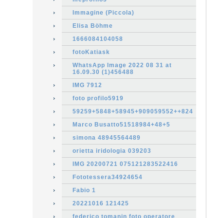
Immagine (Piccola)
Elisa Böhme
1666084104058
fotoKatiask
WhatsApp Image 2022 08 31 at
16.09.30 (1)456488
IMG 7912
foto profilo5919
59259+5848+58945+909059552++824
Marco Busatto51518984+48+5
simona 48945564489
orietta iridologia 039203
IMG 20200721 075121283522416
Fototessera34924654
Fabio 1
20221016 121425
federico tomanin foto operatore