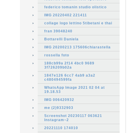
federico tomanin studio olistico
IMG 20220402 221411
collage logo lettino 5tibetani e thai
fran 39048240
Bottarelli Daniela
IMG 20200213 175606chiarastella
rossella foto
188cb99a 2f14 4bc0 9689
3f726209b02a
1847e126 6cc7 4ab9 a3a2
c480494599fa
WhatsApp Image 2021 02 04 at
19.18.53
IMG 006420932
me (2)9332903
Screenshot 20230117 063621
Instagram~2
20221110 174010