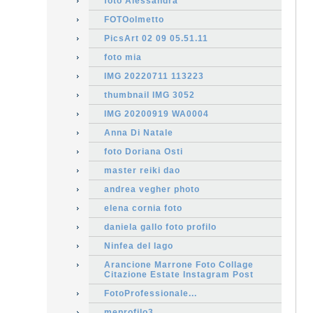
foto Alessandra
FOTOolmetto
PicsArt 02 09 05.51.11
foto mia
IMG 20220711 113223
thumbnail IMG 3052
IMG 20200919 WA0004
Anna Di Natale
foto Doriana Osti
master reiki dao
andrea vegher photo
elena cornia foto
daniela gallo foto profilo
Ninfea del lago
Arancione Marrone Foto Collage
Citazione Estate Instagram Post
FotoProfessionale...
meprofilo3