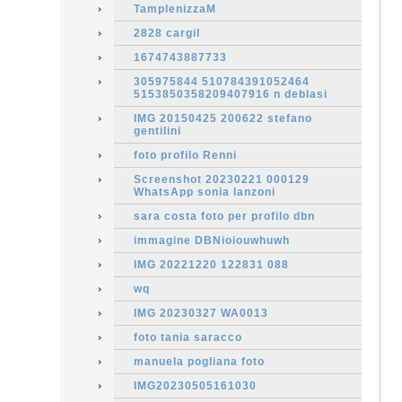
TamplenizzaM
2828 cargil
1674743887733
305975844 510784391052464
5153850358209407916 n deblasi
IMG 20150425 200622 stefano
gentilini
foto profilo Renni
Screenshot 20230221 000129
WhatsApp sonia lanzoni
sara costa foto per profilo dbn
immagine DBNioiouwhuwh
IMG 20221220 122831 088
wq
IMG 20230327 WA0013
foto tania saracco
manuela pogliana foto
IMG20230505161030