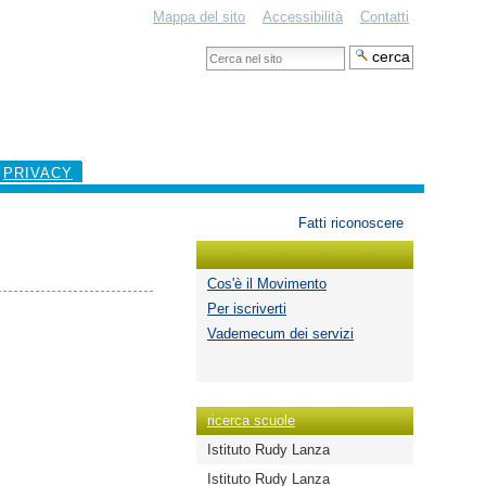
Mappa del sito
Accessibilità
Contatti
Cerca
nel
Ricerca
sito
avanzata…
PRIVACY
Strumenti
Fatti riconoscere
personali
Cos'è il Movimento
Per iscriverti
Vademecum dei servizi
ricerca scuole
Istituto Rudy Lanza
Istituto Rudy Lanza