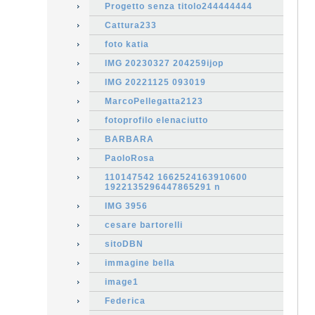
Progetto senza titolo244444444
Cattura233
foto katia
IMG 20230327 204259ijop
IMG 20221125 093019
MarcoPellegatta2123
fotoprofilo elenaciutto
BARBARA
PaoloRosa
110147542 1662524163910600
1922135296447865291 n
IMG 3956
cesare bartorelli
sitoDBN
immagine bella
image1
Federica