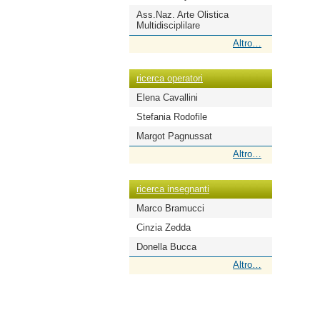
Ass.Naz. Arte Olistica
Multidisciplilare
ricerca
Altro…
scuole
-
ricerca operatori
Elena Cavallini
Stefania Rodofile
Margot Pagnussat
ricerca
Altro…
operatori
-
ricerca insegnanti
Marco Bramucci
Cinzia Zedda
Donella Bucca
ricerca
Altro…
insegnanti
-