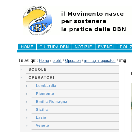
Salta
ai
contenuti.
|
Salta
alla
navigazione
Sezioni
HOME
CULTURA DBN
NOTIZIE
EVENTI
POLI
Tu sei qui:
/
/
/
/
img
Home
profili
Operatori
immagini operatori
SCUOLE
OPERATORI
Lombardia
Piemonte
Emilia Romagna
Sicilia
Lazio
Veneto