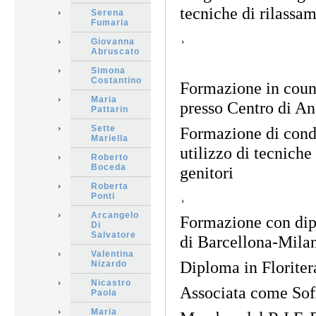
tecniche di rilassa
Serena
Fumaria
Giovanna
Abruscato
Simona
Costantino
Formazione in counc
Maria
presso Centro di An
Pattarin
Sette
Formazione di con
Mariella
utilizzo di tecnich
Roberto
Boceda
genitori
Roberta
Ponti
Arcangelo
Formazione con dipl
Di
Salvatore
di Barcellona-Mila
Valentina
Diploma in Floriter
Nizardo
Nicastro
Associata come Sofr
Paola
Maria