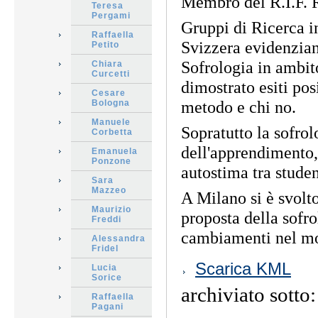
Membro del R.I.F. R
Teresa
Pergami
Gruppi di Ricerca i
Raffaella
Svizzera evidenziano
Petito
Sofrologia in ambito
Chiara
Curcetti
dimostrato esiti posi
Cesare
metodo e chi no.
Bologna
Manuele
Sopratutto la sofrol
Corbetta
dell'apprendimento,
Emanuela
Ponzone
autostima tra studen
Sara
Mazzeo
A Milano si è svolto
Maurizio
proposta della sofro
Freddi
cambiamenti nel mod
Alessandra
Fridel
Azioni
Scarica KML
Lucia
sul
Sorice
documento
archiviato sotto
Raffaella
Pagani