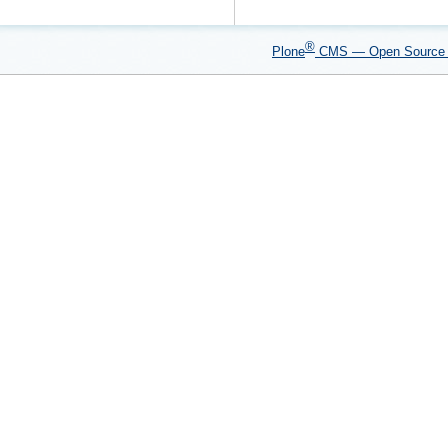
®
Plone
CMS — Open Sourc