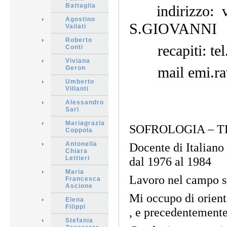
Battaglia
indirizzo
Agostino
S.GIOVANNI
Vailati
Roberto
recapiti: tel.
Conti
Viviana
mail emi.rav
Geron
Umberto
Villanti
Alessandro
Sari
Mariagrazia
SOFROLOGIA – 
Coppola
Antonella
Docente di Italiano 
Chiara
Lettieri
dal 1976 al 1984
Maria
Lavoro nel campo so
Francesca
Ascione
Mi occupo di orient
Elena
Filippi
, e precedentemente
Stefania