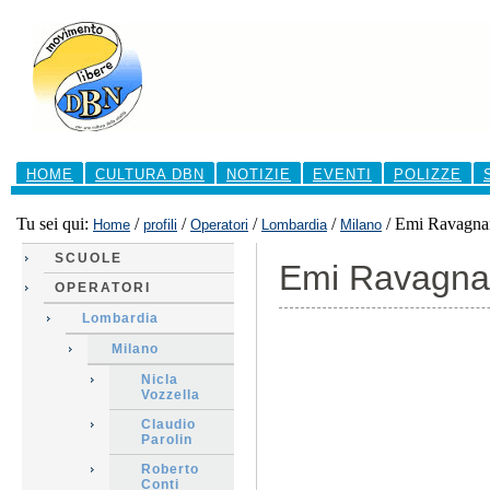
Salta
ai
contenuti.
|
Salta
alla
navigazione
Sezioni
HOME
CULTURA DBN
NOTIZIE
EVENTI
POLIZZE
Tu sei qui:
/
/
/
/
/
Emi Ravagna
Home
profili
Operatori
Lombardia
Milano
SCUOLE
Emi Ravagna
OPERATORI
Lombardia
Milano
Nicla
Vozzella
Claudio
Parolin
Roberto
Conti