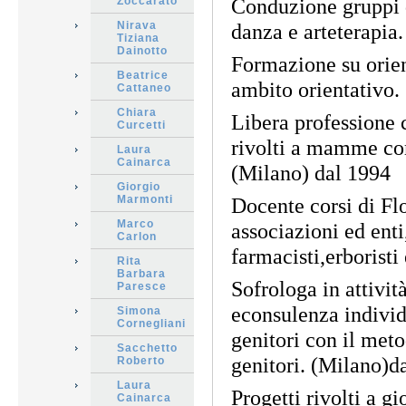
Conduzione gruppi di
Zoccarato
Nirava
danza e arteterapia.
Tiziana
Dainotto
Formazione su orien
Beatrice
ambito orientativo.
Cattaneo
Chiara
Libera professione 
Curcetti
rivolti a mamme co
Laura
Cainarca
(Milano) dal 1994
Giorgio
Marmonti
Docente corsi di Fl
Marco
associazioni ed enti
Carlon
farmacisti,erboristi 
Rita
Barbara
Sofrologa in attivit
Paresce
econsulenza individu
Simona
Cornegliani
genitori con il met
Sacchetto
genitori. (Milano)d
Roberto
Laura
Progetti rivolti a g
Cainarca