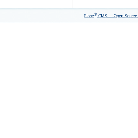
®
Plone
CMS — Open Sourc