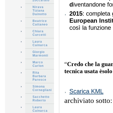
Zoccarato
d
iventandone fo
Nirava
Tiziana
2015
: completa g
Dainotto
European Insti
Beatrice
Cattaneo
così la funzione
Chiara
Curcetti
Laura
Cainarca
Giorgio
Marmonti
Marco
“
Credo che la guari
Carlon
tecnica usata èsol
Rita
Barbara
Paresce
Simona
Azioni
Scarica KML
Cornegliani
sul
documento
Sacchetto
archiviato sotto
Roberto
Laura
Cainarca