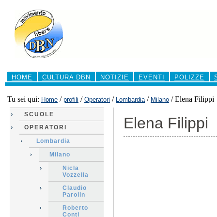
Salta
ai
contenuti.
|
Salta
alla
navigazione
Sezioni
HOME
CULTURA DBN
NOTIZIE
EVENTI
POLIZZE
Tu sei qui:
/
/
/
/
/
Elena Filippi
Home
profili
Operatori
Lombardia
Milano
SCUOLE
Elena Filippi
OPERATORI
Lombardia
Milano
Nicla
Vozzella
Claudio
Parolin
Roberto
Conti