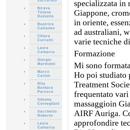
Zoccarato
specializzata in 
Nirava
Giappone, cromo 
Tiziana
Dainotto
in oriente, esse
Beatrice
Cattaneo
ad australiani, w
Chiara
varie tecniche d
Curcetti
Laura
Formazione
Cainarca
Giorgio
Mi sono formata
Marmonti
Marco
Ho poi studiato
Carlon
Treatment Socie
Rita
Barbara
frequentato vari 
Paresce
Simona
massaggioin Gia
Cornegliani
AIRF Auriga. Co
Sacchetto
Roberto
approfondire tec
Laura
Cainarca