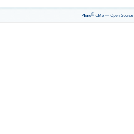
®
Plone
CMS — Open Sourc