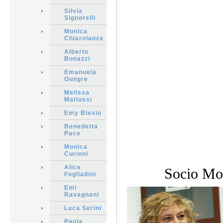
Silvia
Signorelli
Monica
Chiarolanza
Alberto
Bonazzi
Emanuela
Oungre
Melissa
Matiussi
Emy Blesio
Benedetta
Pace
Monica
Curioni
Alice
Socio Mov
Fogliadini
Emi
Ravagnani
Luca Serini
Paola