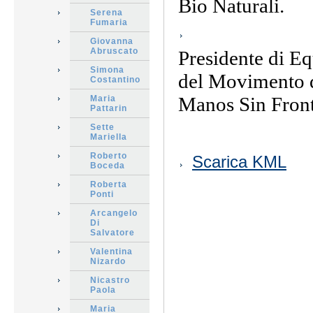
Bio Naturali.
Serena
Fumaria
Giovanna
Abruscato
Presidente di Eq
Simona
del Movimento d
Costantino
Manos Sin Front
Maria
Pattarin
Sette
Mariella
Azioni
Roberto
Scarica KML
sul
Boceda
documento
Roberta
Ponti
Arcangelo
Di
Salvatore
Valentina
Nizardo
Nicastro
Paola
Maria