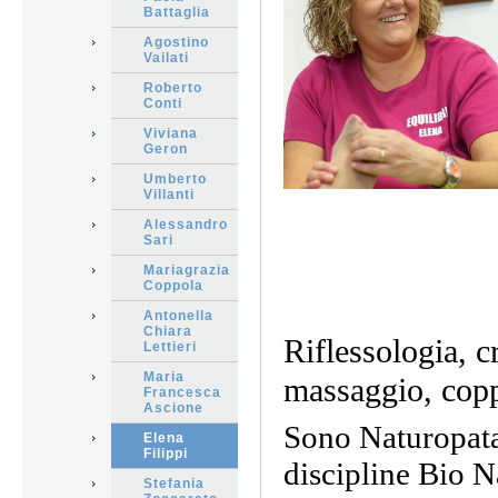
Battaglia
Agostino
Vailati
Roberto
Conti
Viviana
Geron
Umberto
Villanti
Alessandro
Sari
Mariagrazia
Coppola
Antonella
Chiara
Riflessologia, c
Lettieri
Maria
massaggio, copp
Francesca
Ascione
Sono Naturopata,
Elena
Filippi
discipline Bio N
Stefania