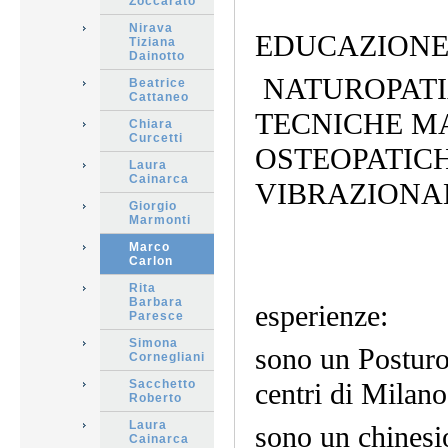
Zoccarato
Nirava
EDUCAZIONE
Tiziana
Dainotto
NATUROPATIA
Beatrice
Cattaneo
TECNICHE MA
Chiara
Curcetti
OSTEOPATICH
Laura
Cainarca
VIBRAZIONAL
Giorgio
Marmonti
Marco
Carlon
Rita
Barbara
esperienze:
Paresce
Simona
sono un Posturol
Cornegliani
Sacchetto
centri di Milano
Roberto
Laura
sono un chinesi
Cainarca