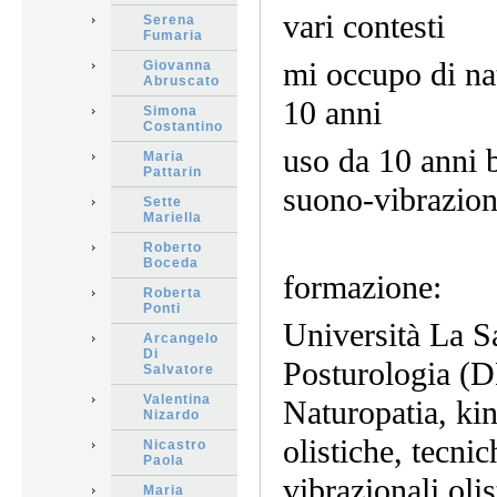
vari contesti
Serena
Fumaria
mi occupo di nat
Giovanna
Abruscato
10 anni
Simona
Costantino
uso da 10 anni 
Maria
Pattarin
suono-vibraziona
Sette
Mariella
Roberto
Boceda
formazione:
Roberta
Ponti
Università La 
Arcangelo
Di
Posturologia (D
Salvatore
Valentina
Naturopatia, kin
Nizardo
olistiche, tecni
Nicastro
Paola
vibrazionali olis
Maria