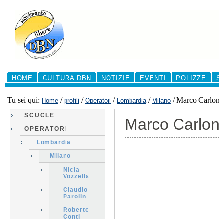
Salta
ai
contenuti.
|
Salta
alla
navigazione
Sezioni
HOME
CULTURA DBN
NOTIZIE
EVENTI
POLIZZE
Tu sei qui:
/
/
/
/
/
Marco Carlo
Home
profili
Operatori
Lombardia
Milano
SCUOLE
Marco Carlo
OPERATORI
Lombardia
Milano
Nicla
Vozzella
Claudio
Parolin
Roberto
Conti