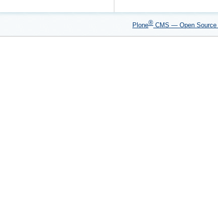
®
Plone
CMS — Open Sourc