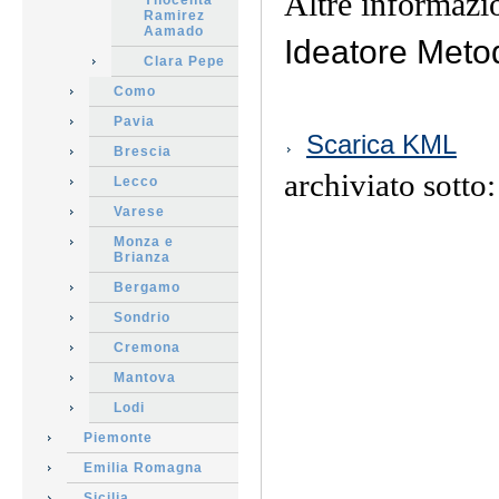
Altre informazio
Ynocenta
Ramirez
Aamado
Ideatore Met
Clara Pepe
Como
Pavia
Azioni
Scarica KML
sul
Brescia
documento
archiviato sotto
Lecco
Varese
Monza e
Brianza
Bergamo
Sondrio
Cremona
Mantova
Lodi
Piemonte
Emilia Romagna
Sicilia