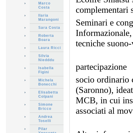
Marco
complementari s
Costa
Ilaria
Marangoni
Seminari e cong
Sara Costa
Informazionale,
Roberta
Boara
tecniche suono-v
Laura Ricci
Silvia
Niedddu
partecipazione
Isabella
Figini
socio ordinari
Michela
Bonecchi
(Saronno), ideat
Elisabetta
Colpani
MCB, in cui ins
Simone
associati al m
Bricco
Andrea
Toselli
Pilar