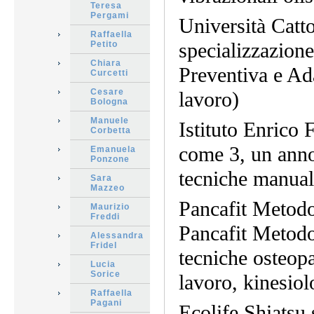
Teresa
Pergami
Università Catt
Raffaella
specializzazione
Petito
Chiara
Preventiva e Ad
Curcetti
Cesare
lavoro)
Bologna
Manuele
Istituto Enrico
Corbetta
come 3, un anno
Emanuela
Ponzone
tecniche manuali
Sara
Mazzeo
Pancafit Metodo
Maurizio
Freddi
Pancafit Metodo
Alessandra
Fridel
tecniche osteopa
Lucia
Sorice
lavoro, kinesiol
Raffaella
Pagani
Ecolife Shiatsu