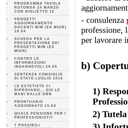
PROGRAMMA TAVOLA
aggiornamenti
ROTONDA 24 MARZO
CON BIGLIETTO 1€
- consulenza
PROGETTI
AGGIORNAMENTO
DOCENTI MIM (EX MIUR)
professione, l
18.04
per lavorare 
SCHEDA PER LA
PRESENTAZIONE DEI
PROGETTI MIM (EX
MIUR)
CONTRO LE
b) Copert
INFORMAZIONI
INGANNEVOLI 29.05
SENTENZA CONSIGLIO
(soci 
DI STATO LUGLIO 2016
LE ESTETISTE CI
1) Respon
RIPROVANO... GIÙ LE
MANI DALLE DBN
Professio
PRONTUARIO
AGGIORNATO 15.04
2) Tutela
QUALE PENSIONE PER I
PROFESSIONISTI?
3) Infort
7 POSSIBILI