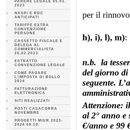
PARERE LEGALE 05.01.
2023
per il rinnovo
NASPI E RDC
ANTICIPATI
TARIFFE EXTRA
CONVENZIONE
PERSONE
h), i), l), m)
:
CASSETTO FISCALE E
DELEGA AL
COMMERCIALISTA
26.02.2023
n.b. la tesse
ESTRATTO
CONVENZIONE LEGALE
del giorno di
COME PAGARE
L'IMPOSTA DI BOLLO
seguente. L’a
2024
FATTURAZIONE
amministrativ
ELETTRONICA
SITI REALIZZATI
Attenzione: i
POSTI CASACORRA
NOVEMBRE
al 2° anno e
PROGETTI MIUR 2023-
€/anno e 99 
2024 09.10.