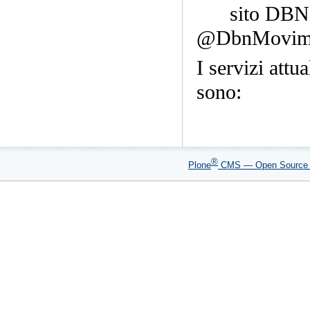
sito DBN 
@DbnMovim
I servizi att
sono:
®
Plone
CMS — Open Sourc