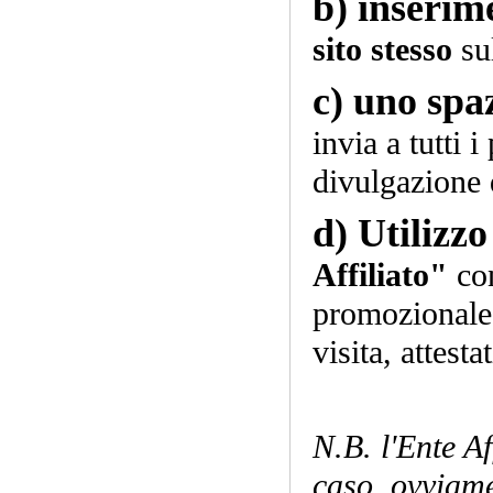
b)
inserim
sito stesso
su
c)
uno spaz
invia a tutti i
divulgazione d
d)
Utilizzo
Affiliato"
co
promozionale (
visita, attesta
N.B. l'Ente A
caso, ovviame