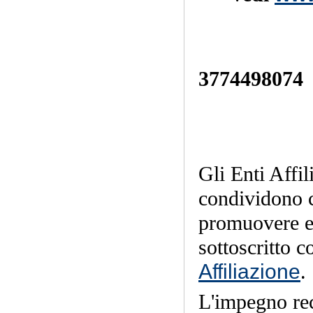
scr
telef
3774498074
Gli Enti Affil
condividono c
promuovere e 
sottoscritto 
Affiliazione
.
L'impegno reci