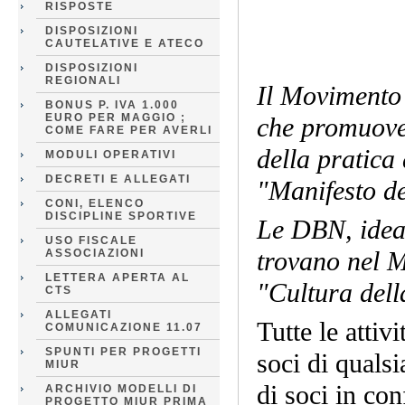
RISPOSTE
DISPOSIZIONI
CAUTELATIVE E ATECO
DISPOSIZIONI
REGIONALI
Il Movimento 
BONUS P. IVA 1.000
EURO PER MAGGIO ;
che promuove 
COME FARE PER AVERLI
della pratica 
MODULI OPERATIVI
DECRETI E ALLEGATI
"Manifesto del
CONI, ELENCO
DISCIPLINE SPORTIVE
Le DBN, idea
USO FISCALE
trovano nel M
ASSOCIAZIONI
LETTERA APERTA AL
"Cultura della
CTS
ALLEGATI
Tutte le atti
COMUNICAZIONE 11.07
SPUNTI PER PROGETTI
soci di qualsi
MIUR
di soci in con
ARCHIVIO MODELLI DI
PROGETTO MIUR PRIMA