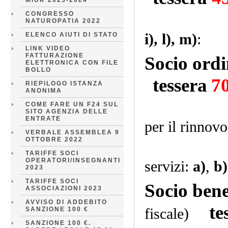
MIUR 2023-2024
CONGRESSO
NATUROPATIA 2022
i), l), m)
:
ELENCO AIUTI DI STATO
LINK VIDEO
FATTURAZIONE
Socio ord
ELETTRONICA CON FILE
BOLLO
tessera
7
RIEPILOGO ISTANZA
ANONIMA
COME FARE UN F24 SUL
SITO AGENZIA DELLE
ENTRATE
per il rinnovo
VERBALE ASSEMBLEA 9
OTTOBRE 2022
TARIFFE SOCI
OPERATORI/INSEGNANTI
servizi:
a)
,
b)
2023
TARIFFE SOCI
Socio ben
ASSOCIAZIONI 2023
AVVISO DI ADDEBITO
te
fiscale)
SANZIONE 100 €
SANZIONE 100 €.