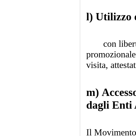
l) Utilizzo
(soci ord
con liber
promozionale (
visita, attesta
m) Accesso
dagli Enti 
Il Moviment