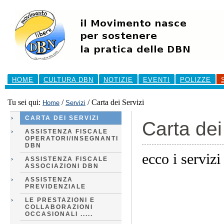
Salta
ai
contenuti.
|
Salta
alla
navigazione
Sezioni
HOME
CULTURA DBN
NOTIZIE
EVENTI
POLIZZE
Tu sei qui:
/
/
Carta dei Servizi
Home
Servizi
CARTA DEI SERVIZI
Carta dei
ASSISTENZA FISCALE
OPERATORI/INSEGNANTI
DBN
ecco i serviz
ASSISTENZA FISCALE
ASSOCIAZIONI DBN
ASSISTENZA
PREVIDENZIALE
LE PRESTAZIONI E
COLLABORAZIONI
OCCASIONALI .....