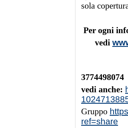
sola copertura
Per ogni in
vedi
www
scr
telef
3774498074
vedi anche:
102471388
Gruppo
http
ref=share