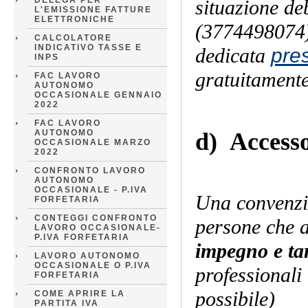
DELEGA PER
situazione de
L'EMISSIONE FATTURE
ELETTRONICHE
(3774498074)
CALCOLATORE
INDICATIVO TASSE E
dedicata
pre
INPS
gratuitamente 
FAC LAVORO
AUTONOMO
OCCASIONALE GENNAIO
2022
FAC LAVORO
AUTONOMO
d) Accesso
OCCASIONALE MARZO
2022
(soci b
CONFRONTO LAVORO
AUTONOMO
OCCASIONALE - P.IVA
Una convenzio
FORFETARIA
CONTEGGI CONFRONTO
persone che a
LAVORO OCCASIONALE-
P.IVA FORFETARIA
impegno e tar
LAVORO AUTONOMO
OCCASIONALE O P.IVA
professionali
FORFETARIA
possibile)
COME APRIRE LA
PARTITA IVA