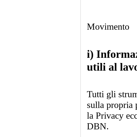
(soci b
possibilit
Movimento
i) Informa
utili al la
(soci ord
Tutti gli stru
sulla propria
la Privacy ecc
DBN.