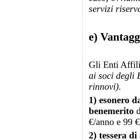
servizi riserva
e)
Vantaggi 
(solo i
Gli Enti Affil
ai soci degli 
rinnovi).
1)
esonero da
benemerito
d
€/anno e 99 €
2)
tessera di