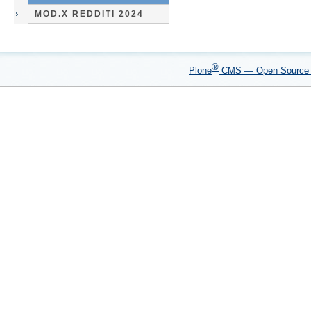
MOD.X REDDITI 2024
®
Plone
CMS — Open Sourc