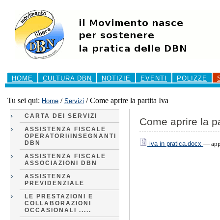
Salta
ai
contenuti.
|
Salta
alla
navigazione
Sezioni
HOME
CULTURA DBN
NOTIZIE
EVENTI
POLIZZE
Tu sei qui:
/
/
Come aprire la partita Iva
Home
Servizi
CARTA DEI SERVIZI
Come aprire la pa
ASSISTENZA FISCALE
OPERATORI/INSEGNANTI
DBN
iva in pratica.docx
— app
ASSISTENZA FISCALE
ASSOCIAZIONI DBN
ASSISTENZA
PREVIDENZIALE
LE PRESTAZIONI E
COLLABORAZIONI
OCCASIONALI .....