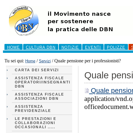
Salta
ai
contenuti.
|
Salta
alla
navigazione
Sezioni
HOME
CULTURA DBN
NOTIZIE
EVENTI
POLIZZE
Tu sei qui:
/
/
Quale pensione per i professionisti?
Home
Servizi
CARTA DEI SERVIZI
Quale pensi
ASSISTENZA FISCALE
OPERATORI/INSEGNANTI
DBN
Quale pension
ASSISTENZA FISCALE
application/vnd.
ASSOCIAZIONI DBN
officedocument.
ASSISTENZA
PREVIDENZIALE
LE PRESTAZIONI E
COLLABORAZIONI
OCCASIONALI .....