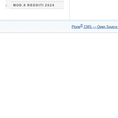
MOD.X REDDITI 2024
®
Plone
CMS — Open Sourc