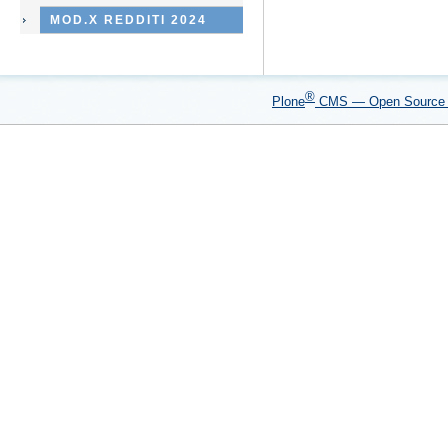
MOD.X REDDITI 2024
®
Plone
CMS — Open Sourc