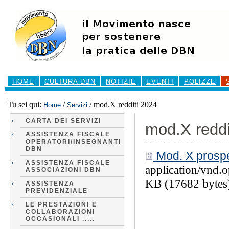
Salta
ai
contenuti.
|
Salta
alla
navigazione
Sezioni
HOME
CULTURA DBN
NOTIZIE
EVENTI
POLIZZE
Tu sei qui:
/
/
mod.X redditi 2024
Home
Servizi
CARTA DEI SERVIZI
mod.X reddi
ASSISTENZA FISCALE
OPERATORI/INSEGNANTI
DBN
Mod. X prospet
ASSISTENZA FISCALE
application/vnd.
ASSOCIAZIONI DBN
KB (17682 bytes
ASSISTENZA
PREVIDENZIALE
LE PRESTAZIONI E
COLLABORAZIONI
OCCASIONALI .....