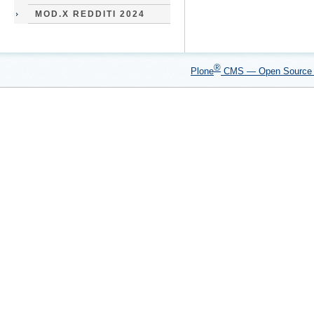
MOD.X REDDITI 2024
®
Plone
CMS — Open Sourc