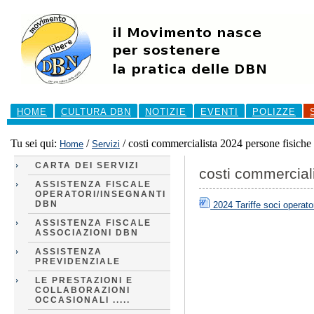
Salta
ai
contenuti.
|
Salta
alla
navigazione
Sezioni
HOME
CULTURA DBN
NOTIZIE
EVENTI
POLIZZE
Tu sei qui:
/
/
costi commercialista 2024 persone fisiche
Home
Servizi
CARTA DEI SERVIZI
costi commercial
ASSISTENZA FISCALE
OPERATORI/INSEGNANTI
DBN
2024 Tariffe soci operato
ASSISTENZA FISCALE
ASSOCIAZIONI DBN
ASSISTENZA
PREVIDENZIALE
LE PRESTAZIONI E
COLLABORAZIONI
OCCASIONALI .....