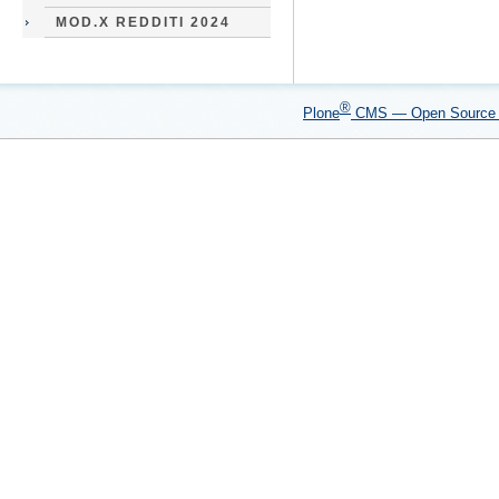
MOD.X REDDITI 2024
®
Plone
CMS — Open Sourc