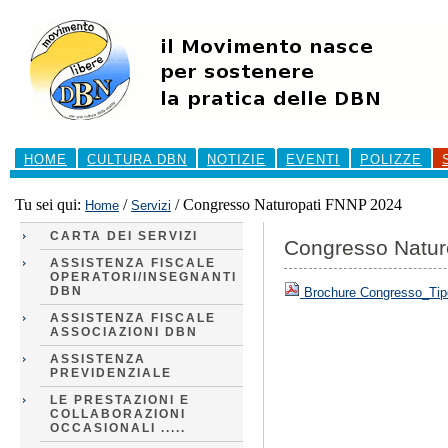
Salta
ai
contenuti.
|
Salta
alla
navigazione
Sezioni
HOME
CULTURA DBN
NOTIZIE
EVENTI
POLIZZE
Tu sei qui:
/
/
Congresso Naturopati FNNP 2024
Home
Servizi
CARTA DEI SERVIZI
Congresso Natur
ASSISTENZA FISCALE
OPERATORI/INSEGNANTI
DBN
Brochure Congresso_Tipo
ASSISTENZA FISCALE
ASSOCIAZIONI DBN
ASSISTENZA
PREVIDENZIALE
LE PRESTAZIONI E
COLLABORAZIONI
OCCASIONALI .....