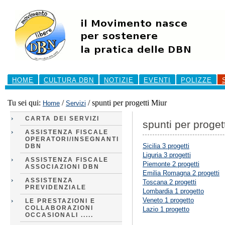
Salta
ai
contenuti.
|
Salta
alla
navigazione
Sezioni
HOME
CULTURA DBN
NOTIZIE
EVENTI
POLIZZE
Tu sei qui:
/
/
spunti per progetti Miur
Home
Servizi
CARTA DEI SERVIZI
spunti per proget
ASSISTENZA FISCALE
OPERATORI/INSEGNANTI
Sicilia 3 progetti
DBN
Liguria 3 progetti
ASSISTENZA FISCALE
Piemonte 2 progetti
ASSOCIAZIONI DBN
Emilia Romagna 2 progetti
ASSISTENZA
Toscana 2 progetti
PREVIDENZIALE
Lombardia 1 progetto
Veneto 1 progetto
LE PRESTAZIONI E
COLLABORAZIONI
Lazio 1 progetto
OCCASIONALI .....