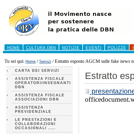
Salta
ai
contenuti.
|
Salta
alla
navigazione
Sezioni
HOME
CULTURA DBN
NOTIZIE
EVENTI
POLIZZE
Tu sei qui:
/
/
Estratto esposto AGCM sulle fake news 
Home
Servizi
CARTA DEI SERVIZI
Estratto es
ASSISTENZA FISCALE
OPERATORI/INSEGNANTI
DBN
presentazion
ASSISTENZA FISCALE
officedocument.
ASSOCIAZIONI DBN
ASSISTENZA
PREVIDENZIALE
LE PRESTAZIONI E
COLLABORAZIONI
OCCASIONALI .....