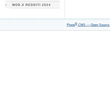
MOD.X REDDITI 2024
®
Plone
CMS — Open Sourc