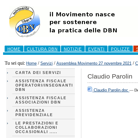
Salta
ai
contenuti.
|
Salta
alla
navigazione
Sezioni
HOME
CULTURA DBN
NOTIZIE
EVENTI
POLIZZE
Tu sei qui:
/
/
/
Home
Servizi
Assemblea Movimento 27 novembre 2021
C
CARTA DEI SERVIZI
Claudio Parolin
ASSISTENZA FISCALE
OPERATORI/INSEGNANTI
DBN
Claudio Parolin.doc
— Do
ASSISTENZA FISCALE
ASSOCIAZIONI DBN
ASSISTENZA
PREVIDENZIALE
LE PRESTAZIONI E
COLLABORAZIONI
OCCASIONALI .....