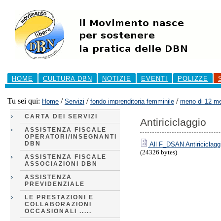
Salta
ai
contenuti.
|
Salta
alla
navigazione
Sezioni
HOME
CULTURA DBN
NOTIZIE
EVENTI
POLIZZE
Tu sei qui:
/
/
/
Home
Servizi
fondo imprenditoria femminile
meno di 12 m
CARTA DEI SERVIZI
Antiriciclaggio
ASSISTENZA FISCALE
OPERATORI/INSEGNANTI
DBN
All F_DSAN Antiriciclag
(24326 bytes)
ASSISTENZA FISCALE
ASSOCIAZIONI DBN
ASSISTENZA
PREVIDENZIALE
LE PRESTAZIONI E
COLLABORAZIONI
OCCASIONALI .....