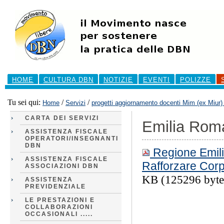
Salta
ai
contenuti.
|
Salta
alla
navigazione
Sezioni
HOME
CULTURA DBN
NOTIZIE
EVENTI
POLIZZE
Tu sei qui:
/
/
Home
Servizi
progetti aggiornamento docenti Mim (ex Miur)
CARTA DEI SERVIZI
Emilia Roma
ASSISTENZA FISCALE
OPERATORI/INSEGNANTI
DBN
Regione Emili
ASSISTENZA FISCALE
Rafforzare Corp
ASSOCIAZIONI DBN
KB (125296 byte
ASSISTENZA
PREVIDENZIALE
LE PRESTAZIONI E
COLLABORAZIONI
OCCASIONALI .....