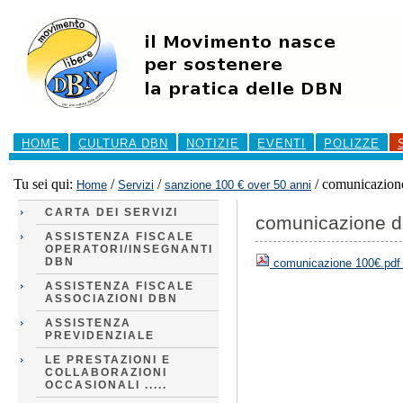
Salta
ai
contenuti.
|
Salta
alla
navigazione
Sezioni
HOME
CULTURA DBN
NOTIZIE
EVENTI
POLIZZE
Tu sei qui:
/
/
/
comunicazione
Home
Servizi
sanzione 100 € over 50 anni
CARTA DEI SERVIZI
comunicazione di
ASSISTENZA FISCALE
OPERATORI/INSEGNANTI
DBN
comunicazione 100€.pd
ASSISTENZA FISCALE
ASSOCIAZIONI DBN
ASSISTENZA
PREVIDENZIALE
LE PRESTAZIONI E
COLLABORAZIONI
OCCASIONALI .....