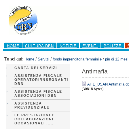
Salta
ai
contenuti.
|
Salta
alla
navigazione
Sezioni
HOME
CULTURA DBN
NOTIZIE
EVENTI
POLIZZE
Tu sei qui:
/
/
/
Home
Servizi
fondo imprenditoria femminile
più di 12 mesi
CARTA DEI SERVIZI
Antimafia
ASSISTENZA FISCALE
OPERATORI/INSEGNANTI
DBN
All E_DSAN Antimafia.d
(30818 bytes)
ASSISTENZA FISCALE
ASSOCIAZIONI DBN
ASSISTENZA
PREVIDENZIALE
LE PRESTAZIONI E
COLLABORAZIONI
OCCASIONALI .....