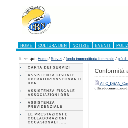
Salta
ai
contenuti.
|
Salta
alla
navigazione
Sezioni
HOME
CULTURA DBN
NOTIZIE
EVENTI
POLI
Tu sei qui:
/
/
/
Home
Servizi
fondo imprenditoria femminile
più di
CARTA DEI SERVIZI
Conformità a
ASSISTENZA FISCALE
OPERATORI/INSEGNANTI
DBN
All C_DSAN_Confor
officedocument.word
ASSISTENZA FISCALE
ASSOCIAZIONI DBN
ASSISTENZA
PREVIDENZIALE
LE PRESTAZIONI E
COLLABORAZIONI
OCCASIONALI .....