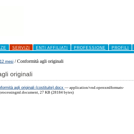
ZZE
SERVIZI
ENTI AFFILIATI
PROFESSIONE
PROFILI
/
Conformità agli originali
 12 mesi
gli originali
mità agli originali (costituite).docx
— application/vnd.openxmlformats-
processingml.document, 27 KB (28184 bytes)