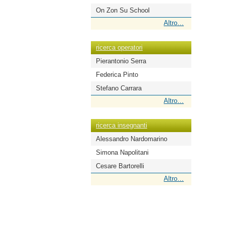
On Zon Su School
ricerca
Altro…
scuole
-
ricerca operatori
Pierantonio Serra
Federica Pinto
Stefano Carrara
ricerca
Altro…
operatori
-
ricerca insegnanti
Alessandro Nardomarino
Simona Napolitani
Cesare Bartorelli
ricerca
Altro…
insegnanti
-