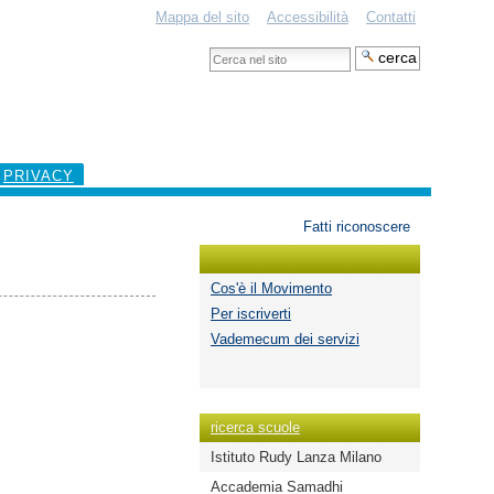
Mappa del sito
Accessibilità
Contatti
Cerca
nel
Ricerca
sito
avanzata…
PRIVACY
Strumenti
Fatti riconoscere
personali
Cos'è il Movimento
Per iscriverti
Vademecum dei servizi
ricerca scuole
Istituto Rudy Lanza Milano
Accademia Samadhi