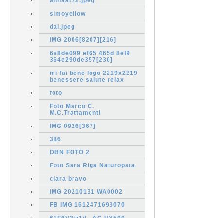
annaarz2.jpeg
simoyellow
dai.jpeg
IMG 2006[8207][216]
6e8de099 ef65 465d 8ef9
364e290de357[230]
mi fai bene logo 2219x2219
benessere salute relax
foto
Foto Marco C.
M.C.Trattamenti
IMG 0926[367]
386
DBN FOTO 2
Foto Sara Riga Naturopata
clara bravo
IMG 20210131 WA0002
FB IMG 1612471693070