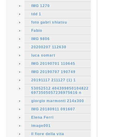
IMG 1270
tdd 1
foto gabri shiatsu
Fabio
IMG 9806
20200207 112630
luca somart
IMG 20190701 110645
IMG 20190707 190749
20191117 211127 (1) 1
53052512 404399850104822
6973505057236975616 n
giorgio marmonti 214x300
IMG 20180911 091607
Elena Ferri
image001
Il fiore della vita