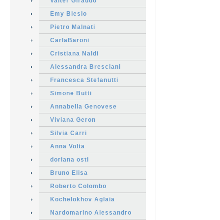
Valter Giraudo
Emy Blesio
Pietro Malnati
CarlaBaroni
Cristiana Naldi
Alessandra Bresciani
Francesca Stefanutti
Simone Butti
Annabella Genovese
Viviana Geron
Silvia Carri
Anna Volta
doriana osti
Bruno Elisa
Roberto Colombo
Kochelokhov Aglaia
Nardomarino Alessandro