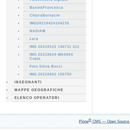
BasolaFrancesca
ChiaraBornacin
IMG20210424104235
NADIAM
Lara
IMG 20210522 140711 312
IMG 20210624 WA0004
Copia
Foto Silvia Bocci
IMG 20210602 150750
INSEGNANTI
MAPPE GEOGRAFICHE
ELENCO OPERATORI
®
Plone
CMS — Open Sourc