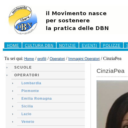
Salta
ai
contenuti.
|
Salta
alla
navigazione
Sezioni
HOME
CULTURA DBN
NOTIZIE
EVENTI
POLIZZE
Tu sei qui:
/
/
/
/
CinziaPea
Home
profili
Operatori
Immagini Operatori
SCUOLE
CinziaPea
OPERATORI
Lombardia
Piemonte
Emilia Romagna
Sicilia
Lazio
Veneto