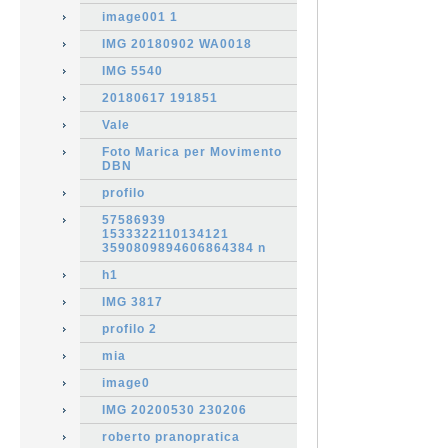
image001 1
IMG 20180902 WA0018
IMG 5540
20180617 191851
Vale
Foto Marica per Movimento
DBN
profilo
57586939
1533322110134121
3590809894606864384 n
h1
IMG 3817
profilo 2
mia
image0
IMG 20200530 230206
roberto pranopratica