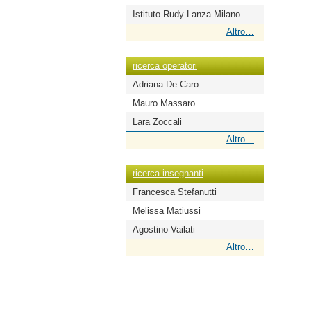
Istituto Rudy Lanza Milano
ricerca
Altro…
scuole
-
ricerca operatori
Adriana De Caro
Mauro Massaro
Lara Zoccali
ricerca
Altro…
operatori
-
ricerca insegnanti
Francesca Stefanutti
Melissa Matiussi
Agostino Vailati
ricerca
Altro…
insegnanti
-