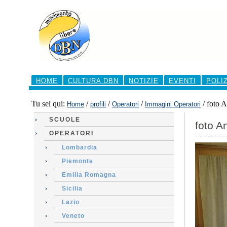
Salta
ai
contenuti.
|
Salta
alla
navigazione
Sezioni
HOME
CULTURA DBN
NOTIZIE
EVENTI
POLI
Tu sei qui:
/
/
/
/
foto A
Home
profili
Operatori
Immagini Operatori
SCUOLE
foto A
OPERATORI
Lombardia
Piemonte
Emilia Romagna
Sicilia
Lazio
Veneto