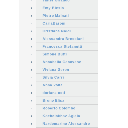
Valter Giraudo
Emy Blesio
Pietro Malnati
CarlaBaroni
Cristiana Naldi
Alessandra Bresciani
Francesca Stefanutti
Simone Butti
Annabella Genovese
Viviana Geron
Silvia Carri
Anna Volta
doriana osti
Bruno Elisa
Roberto Colombo
Kochelokhov Aglaia
Nardomarino Alessandro