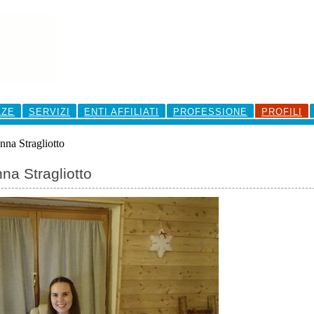
ZZE
SERVIZI
ENTI AFFILIATI
PROFESSIONE
PROFILI
nna Stragliotto
nna Stragliotto