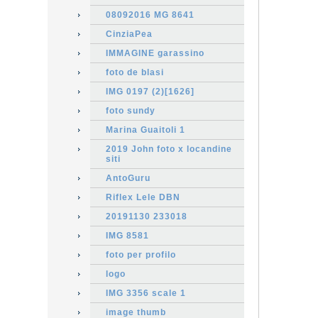
08092016 MG 8641
CinziaPea
IMMAGINE garassino
foto de blasi
IMG 0197 (2)[1626]
foto sundy
Marina Guaitoli 1
2019 John foto x locandine
siti
AntoGuru
Riflex Lele DBN
20191130 233018
IMG 8581
foto per profilo
logo
IMG 3356 scale 1
image thumb