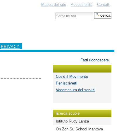
Mappa del sito
Accessibilità
Contatti
Cerca
nel
Ricerca
sito
avanzata…
PRIVACY
Strumenti
Fatti riconoscere
personali
Cos'è il Movimento
Per iscriverti
Vademecum dei servizi
ricerca scuole
Istituto Rudy Lanza
On Zon Su School Mantova