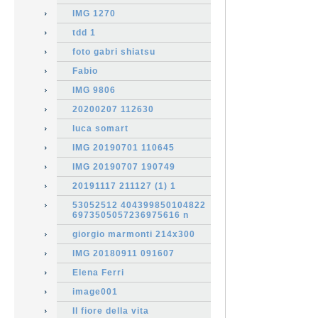
IMG 1270
tdd 1
foto gabri shiatsu
Fabio
IMG 9806
20200207 112630
luca somart
IMG 20190701 110645
IMG 20190707 190749
20191117 211127 (1) 1
53052512 404399850104822
6973505057236975616 n
giorgio marmonti 214x300
IMG 20180911 091607
Elena Ferri
image001
Il fiore della vita