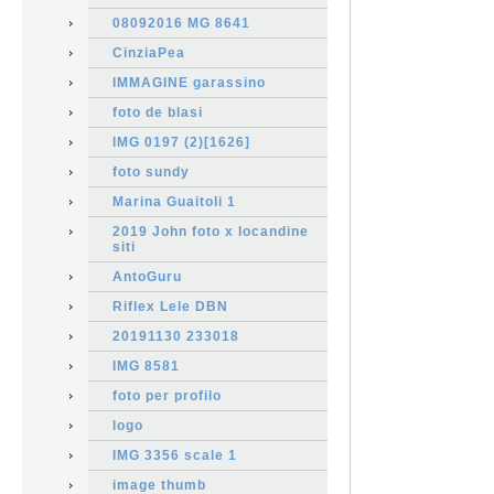
08092016 MG 8641
CinziaPea
IMMAGINE garassino
foto de blasi
IMG 0197 (2)[1626]
foto sundy
Marina Guaitoli 1
2019 John foto x locandine
siti
AntoGuru
Riflex Lele DBN
20191130 233018
IMG 8581
foto per profilo
logo
IMG 3356 scale 1
image thumb