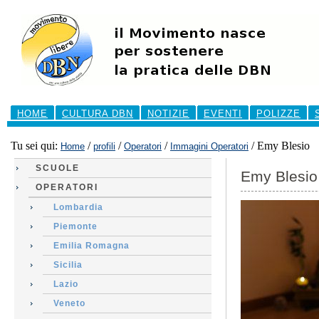
Salta
ai
contenuti.
|
Salta
alla
navigazione
Sezioni
HOME
CULTURA DBN
NOTIZIE
EVENTI
POLIZZE
Tu sei qui:
/
/
/
/
Emy Blesio
Home
profili
Operatori
Immagini Operatori
SCUOLE
Emy Blesio
OPERATORI
Lombardia
Piemonte
Emilia Romagna
Sicilia
Lazio
Veneto