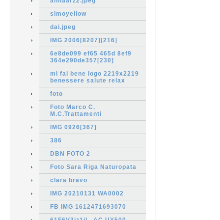
annaarz2.jpeg
simoyellow
dai.jpeg
IMG 2006[8207][216]
6e8de099 ef65 465d 8ef9
364e290de357[230]
mi fai bene logo 2219x2219
benessere salute relax
foto
Foto Marco C.
M.C.Trattamenti
IMG 0926[367]
386
DBN FOTO 2
Foto Sara Riga Naturopata
clara bravo
IMG 20210131 WA0002
FB IMG 1612471693070