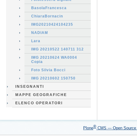
BasolaFrancesca
ChiaraBornacin
IMG20210424104235
NADIAM
Lara
IMG 20210522 140711 312
IMG 20210624 WA0004
Copia
Foto Silvia Bocci
IMG 20210602 150750
INSEGNANTI
MAPPE GEOGRAFICHE
ELENCO OPERATORI
®
Plone
CMS — Open Sourc