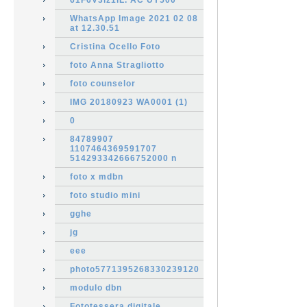
61F6V3iz1iL. AC UY500
WhatsApp Image 2021 02 08
at 12.30.51
Cristina Ocello Foto
foto Anna Stragliotto
foto counselor
IMG 20180923 WA0001 (1)
0
84789907
1107464369591707
514293342666752000 n
foto x mdbn
foto studio mini
gghe
jg
eee
photo5771395268330239120
modulo dbn
Fototessera digitale