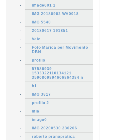
image001 1
IMG 20180902 WA0018
IMG 5540
20180617 191851
Vale
Foto Marica per Movimento
DBN
profilo
57586939
1533322110134121
3590809894606864384 n
h1
IMG 3817
profilo 2
mia
image0
IMG 20200530 230206
roberto pranopratica