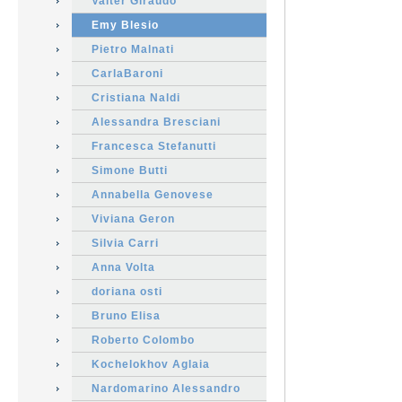
Valter Giraudo
Emy Blesio
Pietro Malnati
CarlaBaroni
Cristiana Naldi
Alessandra Bresciani
Francesca Stefanutti
Simone Butti
Annabella Genovese
Viviana Geron
Silvia Carri
Anna Volta
doriana osti
Bruno Elisa
Roberto Colombo
Kochelokhov Aglaia
Nardomarino Alessandro