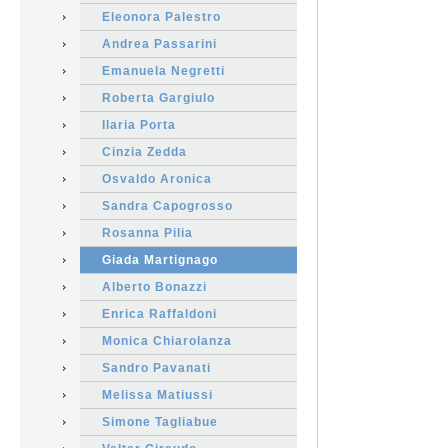
Eleonora Palestro
Andrea Passarini
Emanuela Negretti
Roberta Gargiulo
Ilaria Porta
Cinzia Zedda
Osvaldo Aronica
Sandra Capogrosso
Rosanna Pilia
Giada Martignago
Alberto Bonazzi
Enrica Raffaldoni
Monica Chiarolanza
Sandro Pavanati
Melissa Matiussi
Simone Tagliabue