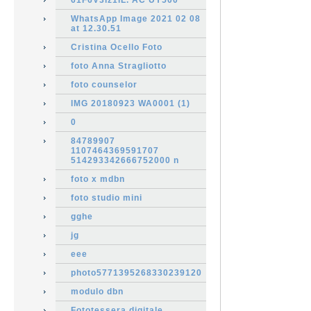
61F6V3iz1iL. AC UY500
WhatsApp Image 2021 02 08
at 12.30.51
Cristina Ocello Foto
foto Anna Stragliotto
foto counselor
IMG 20180923 WA0001 (1)
0
84789907
1107464369591707
514293342666752000 n
foto x mdbn
foto studio mini
gghe
jg
eee
photo5771395268330239120
modulo dbn
Fototessera digitale