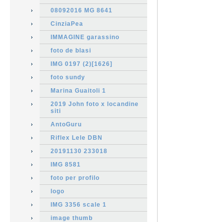
08092016 MG 8641
CinziaPea
IMMAGINE garassino
foto de blasi
IMG 0197 (2)[1626]
foto sundy
Marina Guaitoli 1
2019 John foto x locandine
siti
AntoGuru
Riflex Lele DBN
20191130 233018
IMG 8581
foto per profilo
logo
IMG 3356 scale 1
image thumb