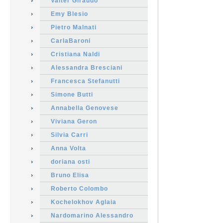
Valter Giraudo
Emy Blesio
Pietro Malnati
CarlaBaroni
Cristiana Naldi
Alessandra Bresciani
Francesca Stefanutti
Simone Butti
Annabella Genovese
Viviana Geron
Silvia Carri
Anna Volta
doriana osti
Bruno Elisa
Roberto Colombo
Kochelokhov Aglaia
Nardomarino Alessandro