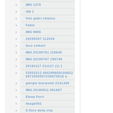
IMG 1270
tdd 1
foto gabri shiatsu
Fabio
IMG 9806
20200207 112630
luca somart
IMG 20190701 110645
IMG 20190707 190749
20191117 211127 (1) 1
53052512 404399850104822
6973505057236975616 n
giorgio marmonti 214x300
IMG 20180911 091607
Elena Ferri
image001
Il fiore della vita