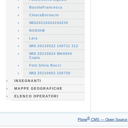
BasolaFrancesca
ChiaraBornacin
IMG20210424104235
NADIAM
Lara
IMG 20210522 140711 312
IMG 20210624 WA0004
Copia
Foto Silvia Bocci
IMG 20210602 150750
INSEGNANTI
MAPPE GEOGRAFICHE
ELENCO OPERATORI
®
Plone
CMS — Open Sourc