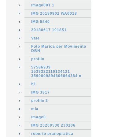
image001 1
IMG 20180902 WA0018
IMG 5540
20180617 191851
Vale
Foto Marica per Movimento
DBN
profilo
57586939
1533322110134121
3590809894606864384 n
h1
IMG 3817
profilo 2
mia
image0
IMG 20200530 230206
roberto pranopratica