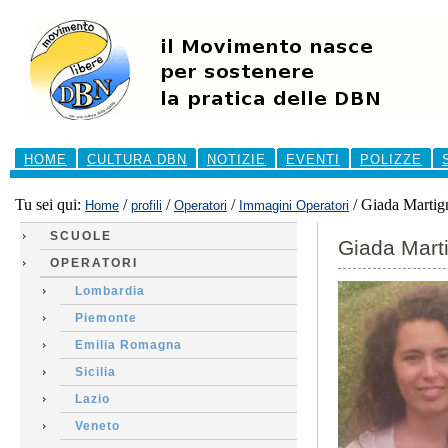
Salta
ai
contenuti.
|
Salta
alla
navigazione
Sezioni
HOME
CULTURA DBN
NOTIZIE
EVENTI
POLIZZE
Tu sei qui:
/
/
/
/
Giada Martig
Home
profili
Operatori
Immagini Operatori
SCUOLE
Giada Mart
OPERATORI
Lombardia
Piemonte
Emilia Romagna
Sicilia
Lazio
Veneto