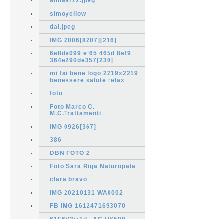
annaarz2.jpeg
simoyellow
dai.jpeg
IMG 2006[8207][216]
6e8de099 ef65 465d 8ef9
364e290de357[230]
mi fai bene logo 2219x2219
benessere salute relax
foto
Foto Marco C.
M.C.Trattamenti
IMG 0926[367]
386
DBN FOTO 2
Foto Sara Riga Naturopata
clara bravo
IMG 20210131 WA0002
FB IMG 1612471693070