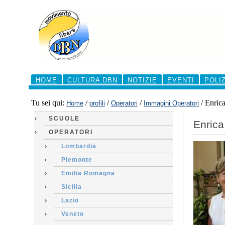
Salta
ai
contenuti.
|
Salta
alla
navigazione
Sezioni
HOME
CULTURA DBN
NOTIZIE
EVENTI
POLI
Tu sei qui:
/
/
/
/
Enrica
Home
profili
Operatori
Immagini Operatori
SCUOLE
Enrica
OPERATORI
Lombardia
Piemonte
Emilia Romagna
Sicilia
Lazio
Veneto