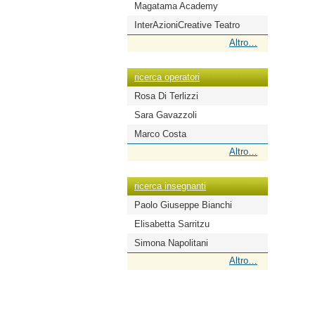
Magatama Academy
InterAzioniCreative Teatro
ricerca
Altro…
scuole
-
ricerca operatori
Rosa Di Terlizzi
Sara Gavazzoli
Marco Costa
ricerca
Altro…
operatori
-
ricerca insegnanti
Paolo Giuseppe Bianchi
Elisabetta Sarritzu
Simona Napolitani
ricerca
Altro…
insegnanti
-