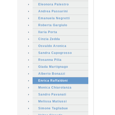
Eleonora Palestro
Andrea Passarini
Emanuela Negretti
Roberta Gargiulo
Ilaria Porta
Cinzia Zedda
Osvaldo Aronica
Sandra Capogrosso
Rosanna Pilia
Giada Martignago
Alberto Bonazzi
Enrica Raffaldoni
Monica Chiarolanza
Sandro Pavanati
Melissa Matiussi
Simone Tagliabue