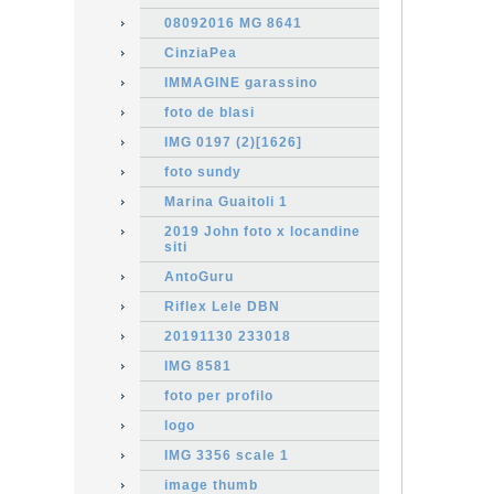
08092016 MG 8641
CinziaPea
IMMAGINE garassino
foto de blasi
IMG 0197 (2)[1626]
foto sundy
Marina Guaitoli 1
2019 John foto x locandine
siti
AntoGuru
Riflex Lele DBN
20191130 233018
IMG 8581
foto per profilo
logo
IMG 3356 scale 1
image thumb