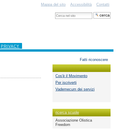
Mappa del sito
Accessibilità
Contatti
Cerca
nel
Ricerca
sito
avanzata…
PRIVACY
Strumenti
Fatti riconoscere
personali
Cos'è il Movimento
Per iscriverti
Vademecum dei servizi
ricerca scuole
Associazione Olistica
Freedom