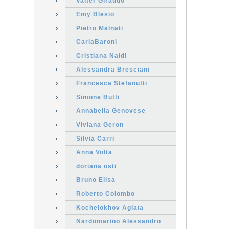
Valter Giraudo
Emy Blesio
Pietro Malnati
CarlaBaroni
Cristiana Naldi
Alessandra Bresciani
Francesca Stefanutti
Simone Butti
Annabella Genovese
Viviana Geron
Silvia Carri
Anna Volta
doriana osti
Bruno Elisa
Roberto Colombo
Kochelokhov Aglaia
Nardomarino Alessandro