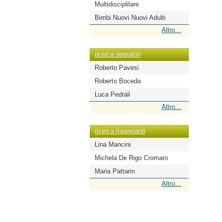
Multidisciplilare
Bimbi Nuovi Nuovi Adulti
ricerca
Altro…
scuole
-
ricerca operatori
Roberto Pavesi
Roberto Boceda
Luca Pedrali
ricerca
Altro…
operatori
-
ricerca insegnanti
Lina Mancini
Michela De Rigo Cromaro
Maria Pattarin
ricerca
Altro…
insegnanti
-