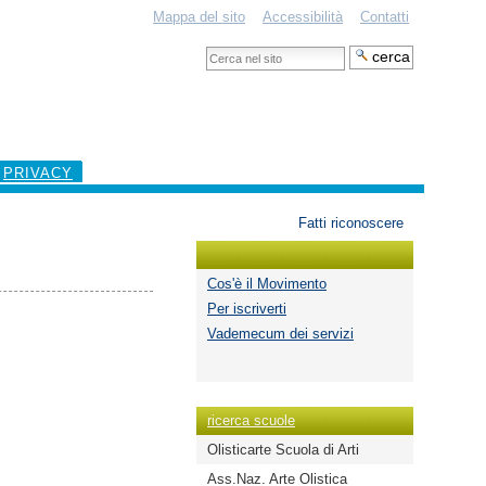
Mappa del sito
Accessibilità
Contatti
Cerca
nel
Ricerca
sito
avanzata…
PRIVACY
Strumenti
Fatti riconoscere
personali
Cos'è il Movimento
Per iscriverti
Vademecum dei servizi
ricerca scuole
Olisticarte Scuola di Arti
Ass.Naz. Arte Olistica