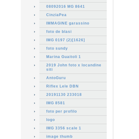
08092016 MG 8641
CinziaPea
IMMAGINE garassino
foto de blasi
IMG 0197 (2)[1626]
foto sundy
Marina Guaitoli 1
2019 John foto x locandine
siti
AntoGuru
Riflex Lele DBN
20191130 233018
IMG 8581
foto per profilo
logo
IMG 3356 scale 1
image thumb