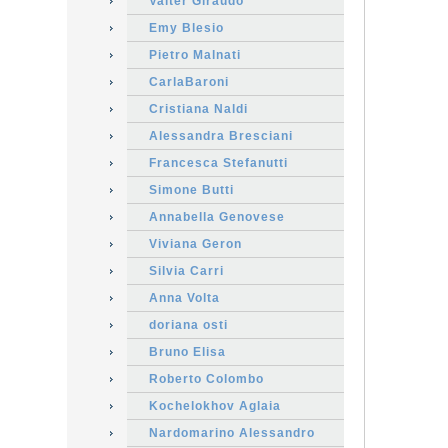
Valter Giraudo
Emy Blesio
Pietro Malnati
CarlaBaroni
Cristiana Naldi
Alessandra Bresciani
Francesca Stefanutti
Simone Butti
Annabella Genovese
Viviana Geron
Silvia Carri
Anna Volta
doriana osti
Bruno Elisa
Roberto Colombo
Kochelokhov Aglaia
Nardomarino Alessandro