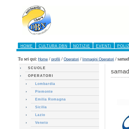
Salta
ai
contenuti.
|
Salta
alla
navigazione
Sezioni
HOME
CULTURA DBN
NOTIZIE
EVENTI
POLI
Tu sei qui:
/
/
/
/
samad
Home
profili
Operatori
Immagini Operatori
SCUOLE
samad
OPERATORI
Lombardia
Piemonte
Emilia Romagna
Sicilia
Lazio
Veneto