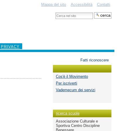
Mappa del sito
Accessibilità
Contatti
Cerca
nel
Ricerca
sito
avanzata…
PRIVACY
Strumenti
Fatti riconoscere
personali
Cos'è il Movimento
Per iscriverti
Vademecum dei servizi
ricerca scuole
Associazione Culturale e
Sportiva Centro Discipline
Benessere