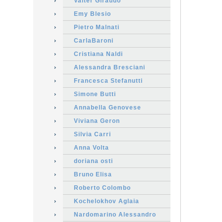
Valter Giraudo
Emy Blesio
Pietro Malnati
CarlaBaroni
Cristiana Naldi
Alessandra Bresciani
Francesca Stefanutti
Simone Butti
Annabella Genovese
Viviana Geron
Silvia Carri
Anna Volta
doriana osti
Bruno Elisa
Roberto Colombo
Kochelokhov Aglaia
Nardomarino Alessandro