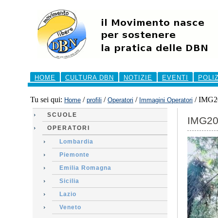
Salta
ai
contenuti.
|
Salta
alla
navigazione
Sezioni
HOME
CULTURA DBN
NOTIZIE
EVENTI
POLI
Tu sei qui:
/
/
/
/
IMG2
Home
profili
Operatori
Immagini Operatori
SCUOLE
IMG20
OPERATORI
Lombardia
Piemonte
Emilia Romagna
Sicilia
Lazio
Veneto