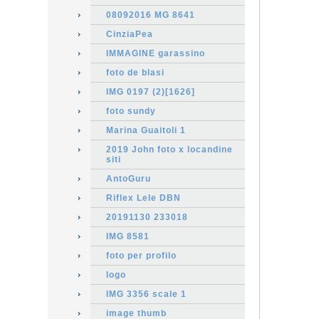
08092016 MG 8641
CinziaPea
IMMAGINE garassino
foto de blasi
IMG 0197 (2)[1626]
foto sundy
Marina Guaitoli 1
2019 John foto x locandine
siti
AntoGuru
Riflex Lele DBN
20191130 233018
IMG 8581
foto per profilo
logo
IMG 3356 scale 1
image thumb