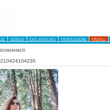
ZZE
SERVIZI
ENTI AFFILIATI
PROFESSIONE
PROFILI
0210424104235
210424104235