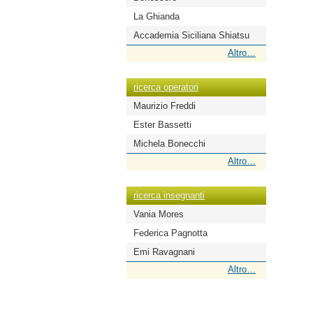
La Ghianda
Accademia Siciliana Shiatsu
ricerca
Altro…
scuole
-
ricerca operatori
Maurizio Freddi
Ester Bassetti
Michela Bonecchi
ricerca
Altro…
operatori
-
ricerca insegnanti
Vania Mores
Federica Pagnotta
Emi Ravagnani
ricerca
Altro…
insegnanti
-