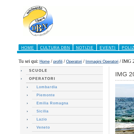
Salta
ai
contenuti.
|
Salta
alla
navigazione
Sezioni
HOME
CULTURA DBN
NOTIZIE
EVENTI
POLI
Tu sei qui:
/
/
/
/
IMG 2
Home
profili
Operatori
Immagini Operatori
SCUOLE
IMG 2
OPERATORI
Lombardia
Piemonte
Emilia Romagna
Sicilia
Lazio
Veneto