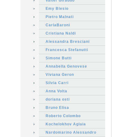
Valter Giraudo
Emy Blesio
Pietro Malnati
CarlaBaroni
Cristiana Naldi
Alessandra Bresciani
Francesca Stefanutti
Simone Butti
Annabella Genovese
Viviana Geron
Silvia Carri
Anna Volta
doriana osti
Bruno Elisa
Roberto Colombo
Kochelokhov Aglaia
Nardomarino Alessandro