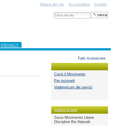
Mappa del sito
Accessibilità
Contatti
Cerca
nel
Ricerca
sito
avanzata…
PRIVACY
Strumenti
Fatti riconoscere
personali
Cos'è il Movimento
Per iscriverti
Vademecum dei servizi
ricerca scuole
Socio Movimento Libere
Discipline Bio Naturali