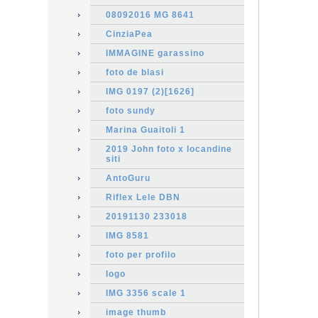
08092016 MG 8641
CinziaPea
IMMAGINE garassino
foto de blasi
IMG 0197 (2)[1626]
foto sundy
Marina Guaitoli 1
2019 John foto x locandine
siti
AntoGuru
Riflex Lele DBN
20191130 233018
IMG 8581
foto per profilo
logo
IMG 3356 scale 1
image thumb