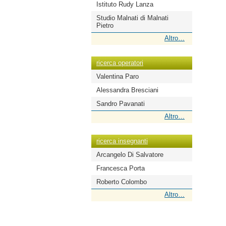
Istituto Rudy Lanza
Studio Malnati di Malnati
Pietro
ricerca
Altro…
scuole
-
ricerca operatori
Valentina Paro
Alessandra Bresciani
Sandro Pavanati
ricerca
Altro…
operatori
-
ricerca insegnanti
Arcangelo Di Salvatore
Francesca Porta
Roberto Colombo
ricerca
Altro…
insegnanti
-